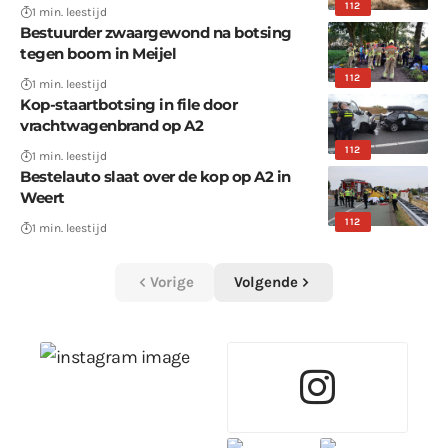
112
1 min. leestijd
Bestuurder zwaargewond na botsing
tegen boom in Meijel
112
1 min. leestijd
Kop-staartbotsing in file door
vrachtwagenbrand op A2
112
1 min. leestijd
Bestelauto slaat over de kop op A2 in
Weert
112
1 min. leestijd
Vorige
Volgende