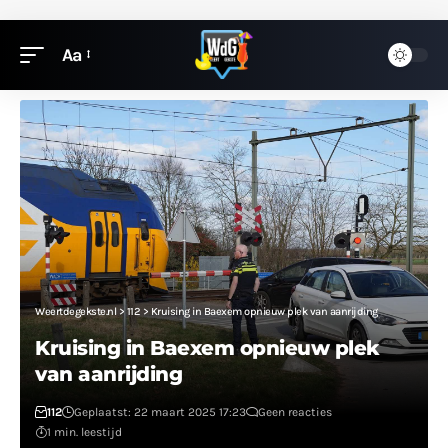
Aa
Weertdegekste.nl
>
112
>
Kruising in Baexem opnieuw plek van aanrijding
Kruising in Baexem opnieuw plek
van aanrijding
112
Geplaatst: 22 maart 2025 17:23
Geen reacties
1 min. leestijd