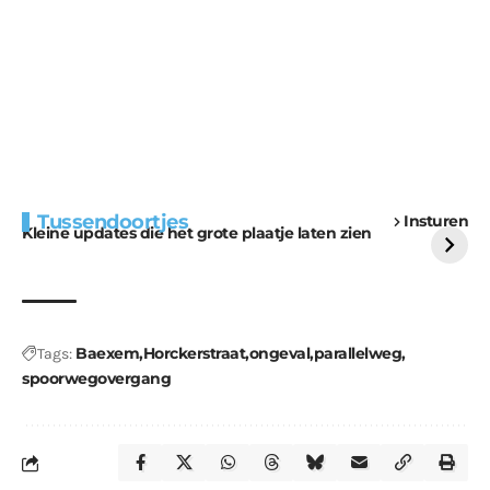
Extra bouwmateriaal
Tunnels blijven een
Tussendoortjes
Insturen
voor kabouters
uitdaging
Kleine updates die het grote plaatje laten zien
Baexem
Horckerstraat
ongeval
parallelweg
Tags:
spoorwegovergang