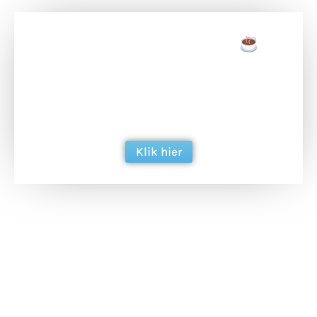
Doneer een tas koffie
Doneer het WdG-team een kop koffie en
ondersteun hun inzet voor dagelijks gratis
berichtgeving. Dank je wel alvast!
Klik hier