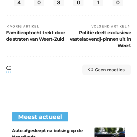
4
0
3
0
1
0
VORIG ARTIKEL
VOLGEND ARTIKEL
Familieoptocht trekt door
Politie deelt exclusieve
de straten van Weert-Zuid
vastelaovendj-pinnen uit in
Weert
Geen reacties
Meest actueel
Auto afgesleept na botsing op de
Noordkade