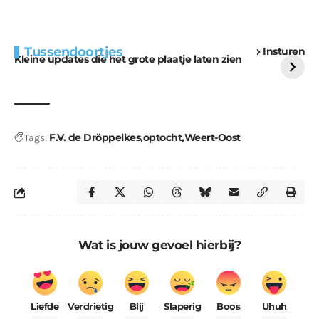
Extra bouwmateriaal
Tunnels blijven een
Tussendoortjes
Insturen
voor kabouters
uitdaging
Kleine updates die het grote plaatje laten zien
F.V. de Dröppelkes
optocht
Weert-Oost
Tags:
Wat is jouw gevoel hierbij?
Liefde
Verdrietig
Blij
Slaperig
Boos
Uhuh