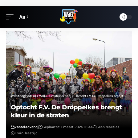
Aa
Weertdegekste.nl
>
WdG+
>
Vastelaovendj
>
Optocht F.V. De Dröppelkes brengt kleur in de straten
Optocht F.V. De Dröppelkes brengt
kleur in de straten
Vastelaovendj
Geplaatst: 1 maart 2025 16:44
Geen reacties
1 min. leestijd