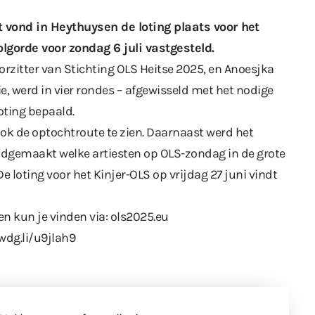
 vond in Heythuysen de loting plaats voor
het
lgorde voor zondag 6 juli vastgesteld.
rzitter van Stichting OLS Heitse 2025, en Anoesjka
, werd in vier rondes – afgewisseld met het nodige
oting bepaald.
ok de optochtroute te zien. Daarnaast werd het
ndgemaakt welke artiesten op OLS-zondag in de grote
e loting voor het Kinjer-OLS op vrijdag 27 juni vindt
en kun je vinden via:
ols2025.eu
wdg.li/u9jlah9