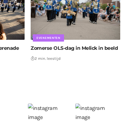
EVENEMENTEN
serenade
Zomerse OLS-dag in Melick in beeld
2 min. leestijd