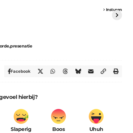
een
Weer een
Luchtballon boven
Ni
vrachtwagen vast
Weert
ge
Insturen
St
orde
presenatie
Facebook
gevoel hierbij?
Slaperig
Boos
Uhuh