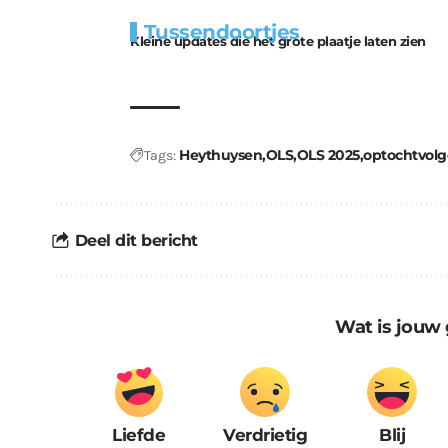
Extra
Tunnels blijven 
Tussendoortjes
bouwmateriaal voor
uitdaging
Kleine updates die het grote plaatje laten zien
kabouters
Heythuysen
OLS
OLS 2025
optochtvolg
Tags:
Deel dit bericht
Wat is jouw 
Liefde
Verdrietig
Blij