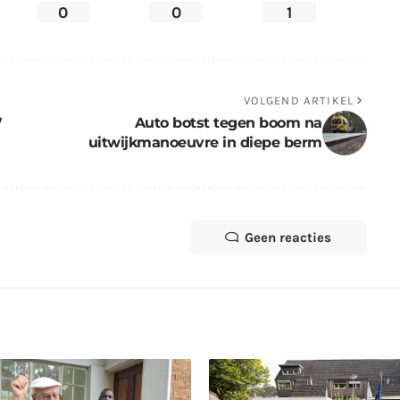
0
0
1
VOLGEND ARTIKEL
W
Auto botst tegen boom na
uitwijkmanoeuvre in diepe berm
Geen reacties