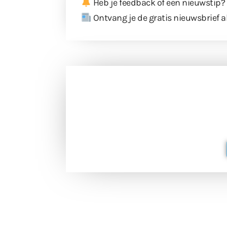
Heb je feedback of een nieuwstip?
Ontvang je de gratis nieuwsbrief a
Doneer 
Doneer het WdG-team een kop koffie
berichtgev