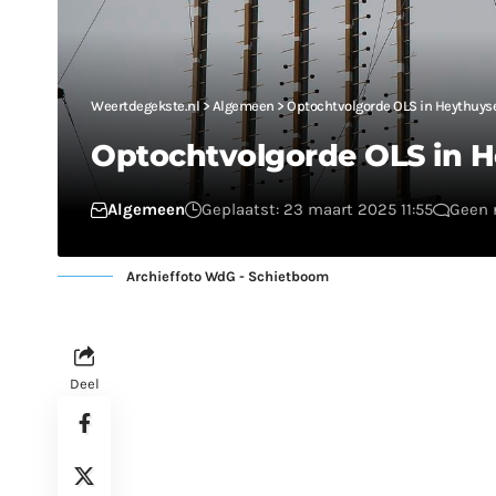
Weertdegekste.nl
>
Algemeen
>
Optochtvolgorde OLS in Heythuys
Optochtvolgorde OLS in 
Algemeen
Geplaatst: 23 maart 2025 11:55
Geen 
Archieffoto WdG - Schietboom
Deel