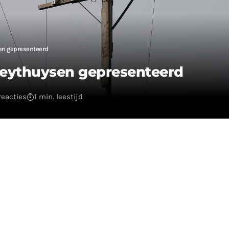
en gepresenteerd
Heythuysen gepresenteerd
reacties
1 min. leestijd