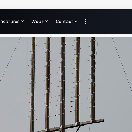
Vacatures
WdG+
Contact