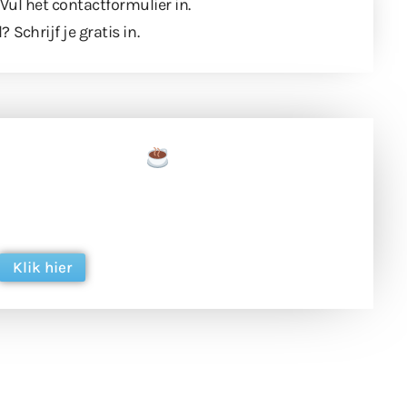
 Vul
het contactformulier
in.
l?
Schrijf je gratis in
.
een tas koffie
 en ondersteun hun inzet voor dagelijks gratis
ing. Dank je wel alvast!
Klik hier