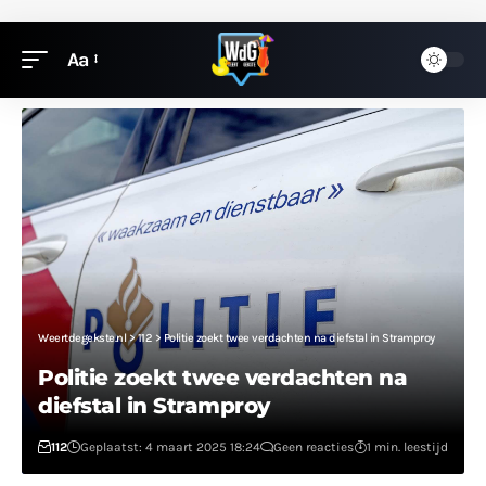
Aa
Weertdegekste.nl
>
112
>
Politie zoekt twee verdachten na diefstal in Stramproy
Politie zoekt twee verdachten na
diefstal in Stramproy
112
Geplaatst: 4 maart 2025 18:24
Geen reacties
1 min. leestijd