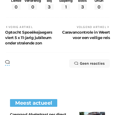
Liefde
Verdrietig
Blij
Slaperig
Boos
Uhuh
0
0
3
1
3
0
VORIG ARTIKEL
VOLGEND ARTIKEL
Optocht Spoeëkejaegers
Caravancontrole in Weert
viert 5 x 11-jarig jubileum
voor een veilige reis
onder stralende zon
Geen reacties
Meest actueel
Coenraad Abelsstraat per direct