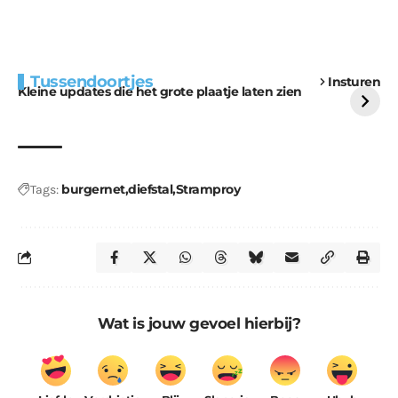
Extra bouwmateriaal
Tunnels blijven een
Tussendoortjes
Insturen
voor kabouters
uitdaging
Kleine updates die het grote plaatje laten zien
burgernet
diefstal
Stramproy
Tags:
Wat is jouw gevoel hierbij?