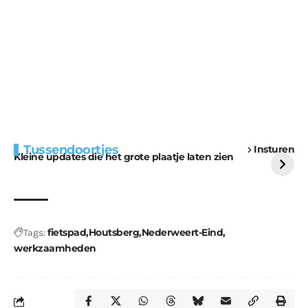
Extra bouwmateriaal
Tunnels blijven een
Tussendoortjes
Insturen
voor kabouters
uitdaging
Kleine updates die het grote plaatje laten zien
fietspad
Houtsberg
Nederweert-Eind
Tags:
werkzaamheden