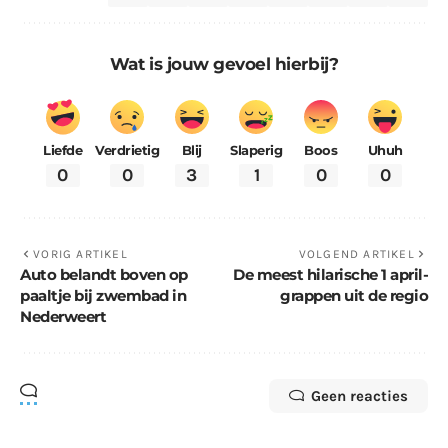
Wat is jouw gevoel hierbij?
Liefde
Verdrietig
Blij
Slaperig
Boos
Uhuh
0
0
3
1
0
0
VORIG ARTIKEL
VOLGEND ARTIKEL
Auto belandt boven op
De meest hilarische 1 april-
paaltje bij zwembad in
grappen uit de regio
Nederweert
Geen reacties