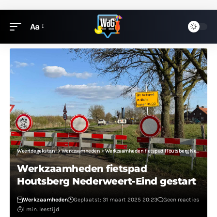
Aa
Weertdegekste.nl
>
Werkzaamheden
>
Werkzaamheden fietspad Houtsberg Nederweert-Eind gestart
Werkzaamheden fietspad
Houtsberg Nederweert-Eind gestart
Werkzaamheden
Geplaatst: 31 maart 2025 20:23
Geen reacties
1 min. leestijd