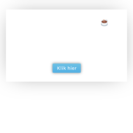
Doneer een tas koffie
Doneer het WdG-team een kop koffie en
ondersteun hun inzet voor dagelijks gratis
berichtgeving. Dank je wel alvast!
Klik hier