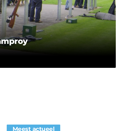
ramproy
Meest actueel