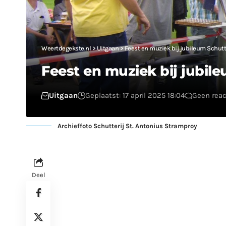
Weertdegekste.nl
>
Uitgaan
>
Feest en muziek bij jubileum Schutt
Feest en muziek bij jubile
Uitgaan
Geplaatst: 17 april 2025 18:04
Geen reac
Archieffoto Schutterij St. Antonius Stramproy
Deel