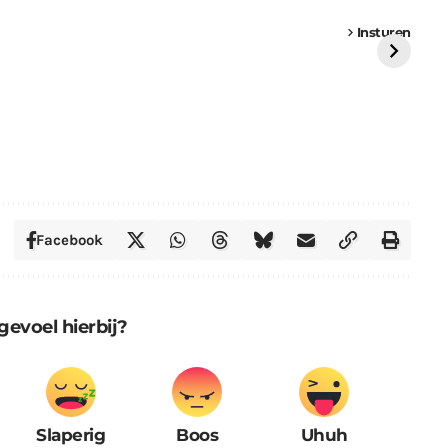
een
Weer een
Luchtballon boven
Ni
vrachtwagen vast
Weert
ge
Insturen
St
Facebook
gevoel hierbij?
Slaperig
Boos
Uhuh