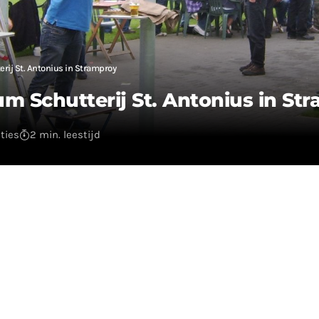
erij St. Antonius in Stramproy
um Schutterij St. Antonius in St
ties
2 min. leestijd