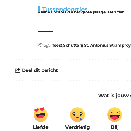
Extra
Tunnels blijven 
Tussendoortjes
bouwmateriaal voor
uitdaging
Kleine updates die het grote plaatje laten zien
kabouters
feest
Schutterij St. Antonius Stramproy
Tags:
Deel dit bericht
Wat is jouw 
Liefde
Verdrietig
Blij