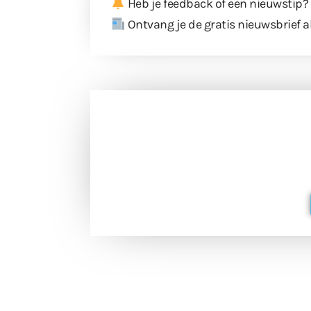
Heb je feedback of een nieuwstip?
Ontvang je de gratis nieuwsbrief a
Doneer 
Doneer het WdG-team een kop koffie
berichtgev