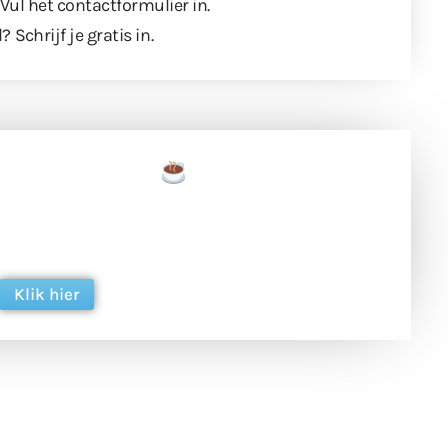
 Vul
het contactformulier
in.
l?
Schrijf je gratis in
.
een tas koffie
 en ondersteun hun inzet voor dagelijks gratis
ing. Dank je wel alvast!
Klik hier