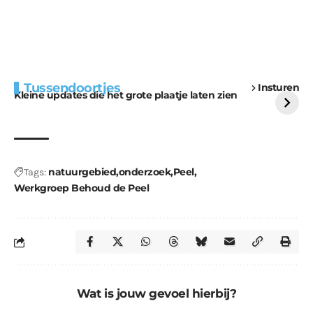
Extra bouwmateriaal
Tunnels blijven een
Tussendoortjes
Insturen
voor kabouters
uitdaging
Kleine updates die het grote plaatje laten zien
natuurgebied
onderzoek
Peel
Tags:
Werkgroep Behoud de Peel
Wat is jouw gevoel hierbij?