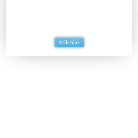
Doneer het WdG-team een kop koffie en
ondersteun hun inzet voor dagelijks gratis
berichtgeving. Dank je wel alvast!
Klik hier