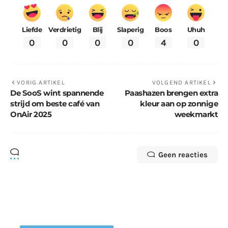
Liefde
Verdrietig
Blij
Slaperig
Boos
Uhuh
0
0
0
0
4
0
VORIG ARTIKEL
VOLGEND ARTIKEL
De SooS wint spannende
Paashazen brengen extra
strijd om beste café van
kleur aan op zonnige
OnAir 2025
weekmarkt
Geen reacties