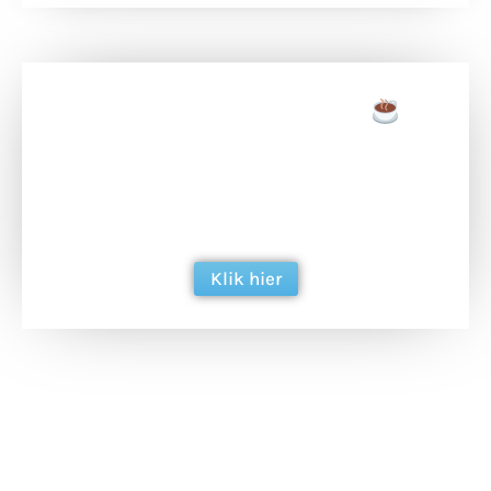
Doneer een tas koffie
Doneer het WdG-team een kop koffie en
ondersteun hun inzet voor dagelijks gratis
berichtgeving. Dank je wel alvast!
Klik hier