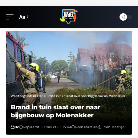
Aa
Weertdegekste.nl
>
112
>
Brand in tuin slaat over naar bijgebouw op Molenakker
Brand in tuin slaat over naar
bijgebouw op Molenakker
112
Geplaatst: 10 mei 2025 15:44
Geen reacties
1 min. leestijd