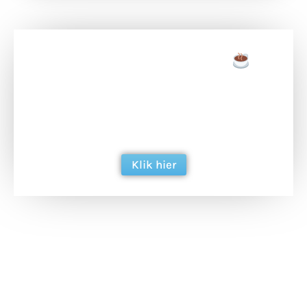
Doneer een tas koffie
Doneer het WdG-team een kop koffie en
ondersteun hun inzet voor dagelijks gratis
berichtgeving. Dank je wel alvast!
Klik hier