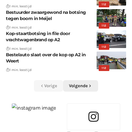
112
1 min. leestijd
Bestuurder zwaargewond na botsing
tegen boom in Meijel
112
1 min. leestijd
Kop-staartbotsing in file door
vrachtwagenbrand op A2
112
1 min. leestijd
Bestelauto slaat over de kop op A2 in
Weert
112
1 min. leestijd
Vorige
Volgende