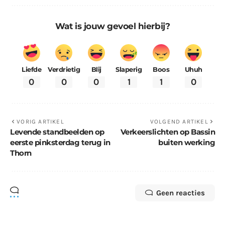
Wat is jouw gevoel hierbij?
Liefde
Verdrietig
Blij
Slaperig
Boos
Uhuh
0
0
0
1
1
0
VORIG ARTIKEL
VOLGEND ARTIKEL
Levende standbeelden op
Verkeerslichten op Bassin
eerste pinksterdag terug in
buiten werking
Thorn
Geen reacties