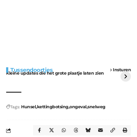
Extra bouwmateriaal
Tunnels blijven een
Tussendoortjes
Insturen
voor kabouters
uitdaging
Kleine updates die het grote plaatje laten zien
Hunsel
kettingbotsing
ongeval
snelweg
Tags: