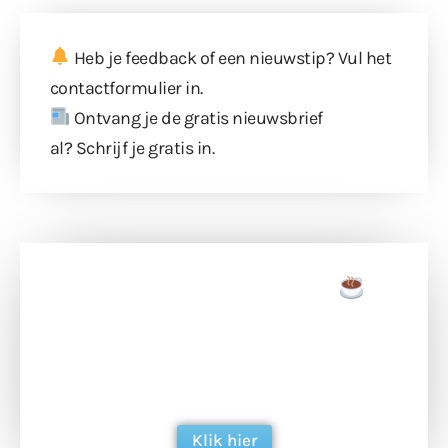
Heb je feedback of een nieuwstip? Vul
het
contactformulier
in.
Ontvang je de gratis nieuwsbrief
al?
Schrijf je gratis in
.
Doneer een tas koffie
Doneer het WdG-team een kop koffie en
ondersteun hun inzet voor dagelijks gratis
berichtgeving. Dank je wel alvast!
Klik hier