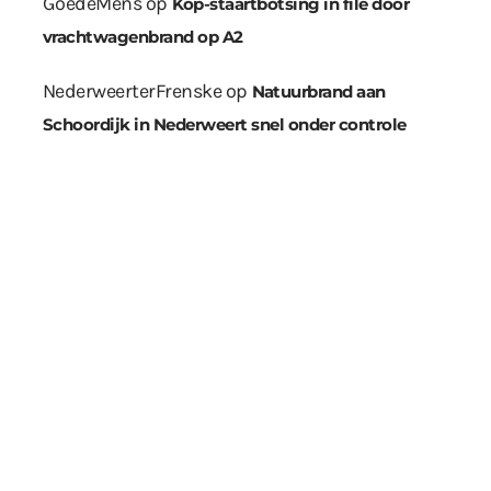
GoedeMens
op
Kop-staartbotsing in file door
vrachtwagenbrand op A2
NederweerterFrenske
op
Natuurbrand aan
Schoordijk in Nederweert snel onder controle