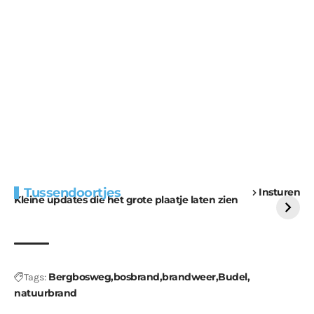
Extra bouwmateriaal
Tunnels blijven een
Tussendoortjes
Insturen
voor kabouters
uitdaging
Kleine updates die het grote plaatje laten zien
Bergbosweg
bosbrand
brandweer
Budel
Tags:
natuurbrand