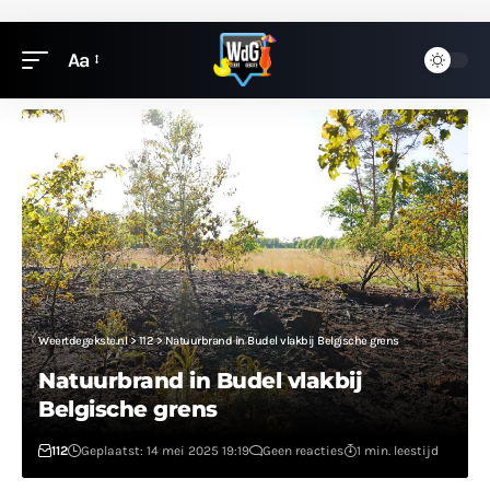
Aa
Weertdegekste.nl
>
112
>
Natuurbrand in Budel vlakbij Belgische grens
Natuurbrand in Budel vlakbij
Belgische grens
112
Geplaatst: 14 mei 2025 19:19
Geen reacties
1 min. leestijd