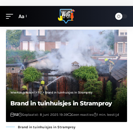
Aa
Weertdegekste.nl
>
112
>
Brand in tuinhuisjes in Stramproy
Brand in tuinhuisjes in Stramproy
112
Geplaatst: 8 juni 2025 19:39
Geen reacties
1 min. leestijd
Brand in tuinhuisjes in Stramproy