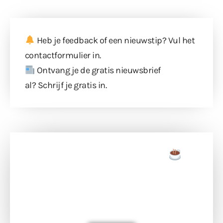
Heb je feedback of een nieuwstip? Vul
het
contactformulier
in.
Ontvang je de gratis nieuwsbrief
al?
Schrijf je gratis in
.
Doneer een tas koffie
Doneer het WdG-team een kop koffie en
ondersteun hun inzet voor dagelijks gratis
berichtgeving. Dank je wel alvast!