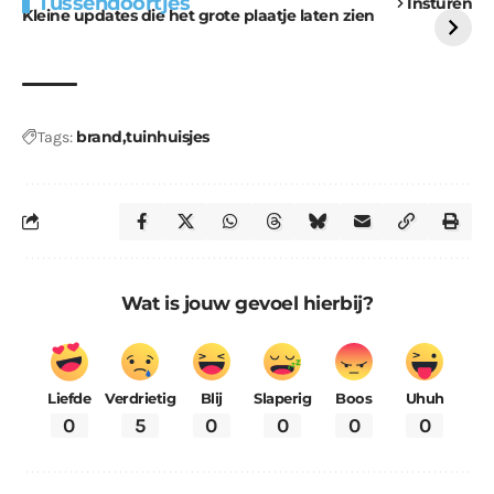
Tussendoortjes
Insturen
voor kabouters
uitdaging
Kleine updates die het grote plaatje laten zien
brand
tuinhuisjes
Tags:
Wat is jouw gevoel hierbij?
Liefde
Verdrietig
Blij
Slaperig
Boos
Uhuh
0
5
0
0
0
0