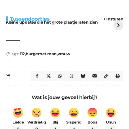
Extra bouwmateriaal
Tunnels blijven een
Tussendoortjes
Insturen
voor kabouters
uitdaging
Kleine updates die het grote plaatje laten zien
112
burgernet
man
vrouw
Tags:
Wat is jouw gevoel hierbij?
Liefde
Verdrietig
Blij
Slaperig
Boos
Uhuh