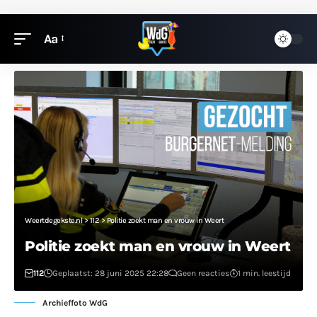
Aa
Weertdegekste.nl
>
112
>
Politie zoekt man en vrouw in Weert
Politie zoekt man en vrouw in Weert
112
Geplaatst: 28 juni 2025 22:28
Geen reacties
1 min. leestijd
Archieffoto WdG