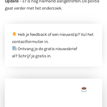
Update
– Er is nog niemand aangetroffen. De politie
gaat verder met het onderzoek.
Heb je feedback of een nieuwstip? Vul
het
contactformulier
in.
Ontvang je de gratis nieuwsbrief
al?
Schrijf je gratis in
.
Doneer een tas koffie
Doneer het WdG-team een kop koffie en