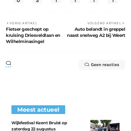
0
3
1
1
1
1
VORIG ARTIKEL
VOLGEND ARTIKEL
Fietser geschept op
Auto belandt in greppel
kruising Driesveldlaan en
naast snelweg A2 bij Weert
Wilhelminasingel
Geen reacties
Meest actueel
Wijkfestival Keent Bruist op
zaterdag 22 augustus