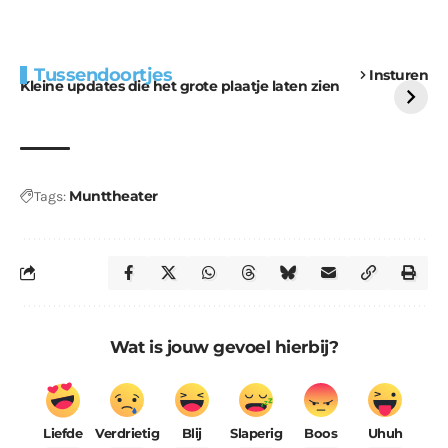
Extra bouwmateriaal
Tunnels blijven een
Tussendoortjes
Insturen
voor kabouters
uitdaging
Kleine updates die het grote plaatje laten zien
Munttheater
Tags:
Wat is jouw gevoel hierbij?
Liefde
Verdrietig
Blij
Slaperig
Boos
Uhuh