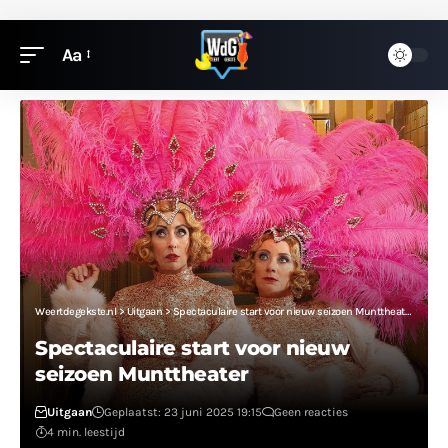
Aa
Weertdegekste.nl
>
Uitgaan
>
Spectaculaire start voor nieuw seizoen Munttheater
Spectaculaire start voor nieuw
seizoen Munttheater
Uitgaan
Geplaatst: 23 juni 2025 19:15
Geen reacties
4 min. leestijd