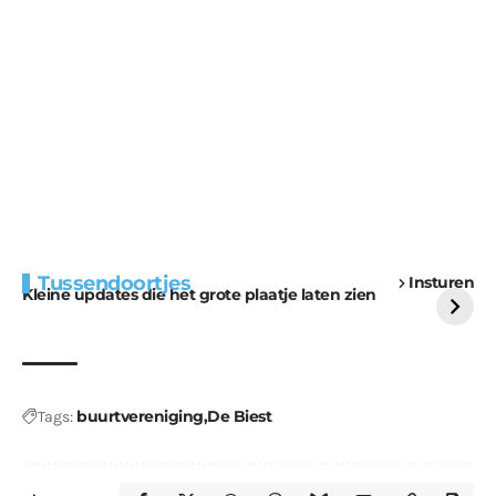
Extra bouwmateriaal
Tunnels blijven een
Tussendoortjes
Insturen
voor kabouters
uitdaging
Kleine updates die het grote plaatje laten zien
buurtvereniging
De Biest
Tags: