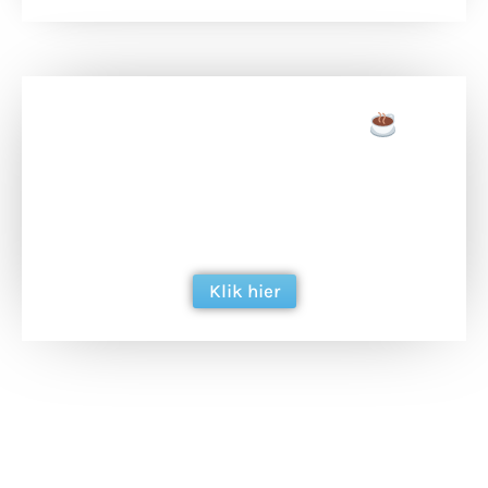
Doneer een tas koffie
Doneer het WdG-team een kop koffie en
ondersteun hun inzet voor dagelijks gratis
berichtgeving. Dank je wel alvast!
Klik hier