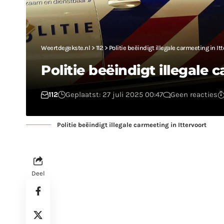
Weertdegekste.nl
>
112
>
Politie beëindigt illegale carmeeting in It
Politie beëindigt illegale 
112
Geplaatst: 27 juli 2025 00:47
Geen reacties
Politie beëindigt illegale carmeeting in Ittervoort
Deel