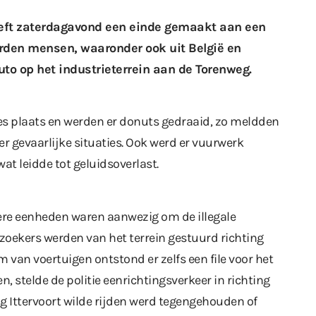
 heeft zaterdagavond een einde gemaakt aan een
derden mensen, waaronder ook uit België en
to op het industrieterrein aan de Torenweg.
es plaats en werden er donuts gedraaid, zo meldden
r gevaarlijke situaties. Ook werd er vuurwerk
at leidde tot geluidsoverlast.
dere eenheden waren aanwezig om de illegale
ezoekers werden van het terrein gestuurd richting
m van voertuigen ontstond er zelfs een file voor het
n, stelde de politie eenrichtingsverkeer in richting
ing Ittervoort wilde rijden werd tegengehouden of