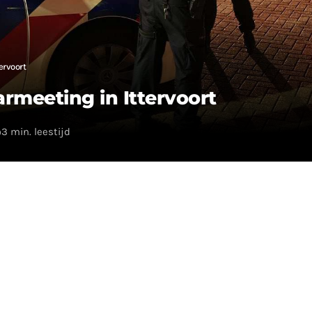
tervoort
carmeeting in Ittervoort
3 min. leestijd