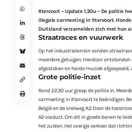
Ittervoort – Update 1.30u – De politie
illegale carmeeting in Ittervoort. Hon
Duitsland verzamelden zich met hun au
Straatraces en vuurwerk
Op het industrieterrein vonden straatrac
meerdere getuigen. Hierdoor ontstonden e
afgestoken en harde muziek afgespeeld, w
Grote politie-inzet
Rond 22.30 uur greep de politie in. Meer
carmeeting in Ittervoort te beëindigen. B
België en de snelweg A2. Door de toestroo
A2-viaduct. Om dit in goede banen te leide
het zuiden. Het overige verkeer dat richt