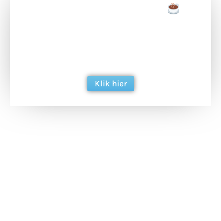
Doneer een tas koffie
Doneer het WdG-team een kop koffie en
ondersteun hun inzet voor dagelijks gratis
berichtgeving. Dank je wel alvast!
Klik hier