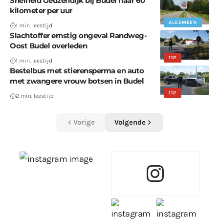
Snelheid Geuzendijk bij Budel naar 60
kilometer per uur
ALGEMEEN
1 min. leestijd
Slachtoffer ernstig ongeval Randweg-
Oost Budel overleden
112
1 min. leestijd
Bestelbus met stierensperma en auto
met zwangere vrouw botsen in Budel
112
2 min. leestijd
Vorige
Volgende