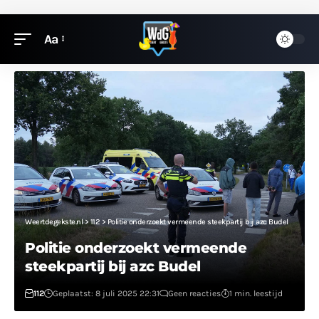
Aa
Weertdegekste.nl
>
112
>
Politie onderzoekt vermeende steekpartij bij azc Budel
Politie onderzoekt vermeende
steekpartij bij azc Budel
112
Geplaatst: 8 juli 2025 22:31
Geen reacties
1 min. leestijd