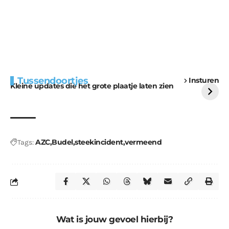
Extra bouwmateriaal
Tunnels blijven een
Tussendoortjes
Insturen
voor kabouters
uitdaging
Kleine updates die het grote plaatje laten zien
AZC
Budel
steekincident
vermeend
Tags:
Wat is jouw gevoel hierbij?