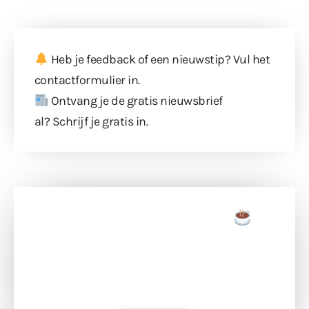
Heb je feedback of een nieuwstip? Vul
het
contactformulier
in.
Ontvang je de gratis nieuwsbrief
al?
Schrijf je gratis in
.
Doneer een tas koffie
Doneer het WdG-team een kop koffie en
ondersteun hun inzet voor dagelijks gratis
berichtgeving. Dank je wel alvast!