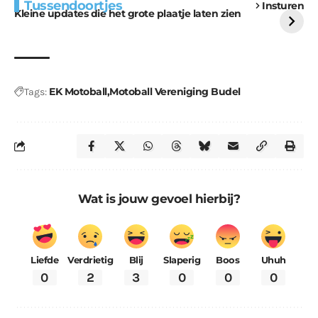
Tussendoortjes
Insturen
voor kabouters
uitdaging
Kleine updates die het grote plaatje laten zien
EK Motoball
Motoball Vereniging Budel
Tags:
Wat is jouw gevoel hierbij?
Liefde
Verdrietig
Blij
Slaperig
Boos
Uhuh
0
2
3
0
0
0