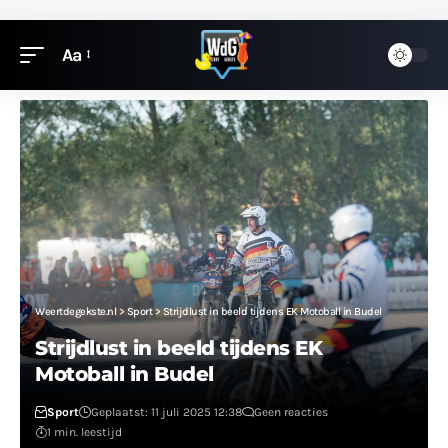
Aa
Weertdegekste.nl
>
Sport
>
Strijdlust in beeld tijdens EK Motoball in Budel
Strijdlust in beeld tijdens EK
Motoball in Budel
Sport
Geplaatst: 11 juli 2025 12:38
Geen reacties
1 min. leestijd