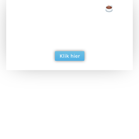
Doneer een tas koffie
Doneer het WdG-team een kop koffie en
ondersteun hun inzet voor dagelijks gratis
berichtgeving. Dank je wel alvast!
Klik hier