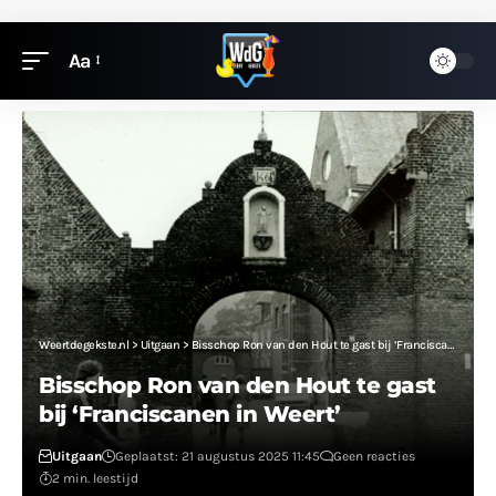
Aa
Weertdegekste.nl
>
Uitgaan
>
Bisschop Ron van den Hout te gast bij ‘Franciscanen in Weert’
Bisschop Ron van den Hout te gast
bij ‘Franciscanen in Weert’
Uitgaan
Geplaatst: 21 augustus 2025 11:45
Geen reacties
2 min. leestijd