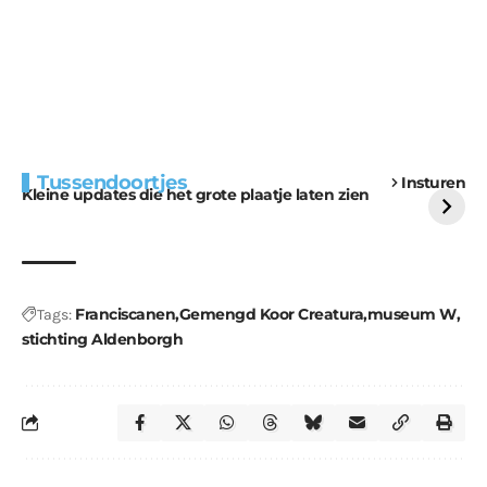
Extra bouwmateriaal
Tunnels blijven een
Tussendoortjes
Insturen
voor kabouters
uitdaging
Kleine updates die het grote plaatje laten zien
Franciscanen
Gemengd Koor Creatura
museum W
Tags:
stichting Aldenborgh