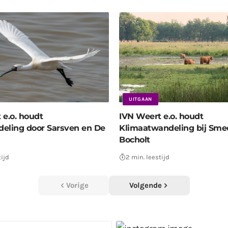
UITGAAN
 e.o. houdt
IVN Weert e.o. houdt
eling door Sarsven en De
Klimaatwandeling bij Smee
Bocholt
tijd
2 min. leestijd
Vorige
Volgende