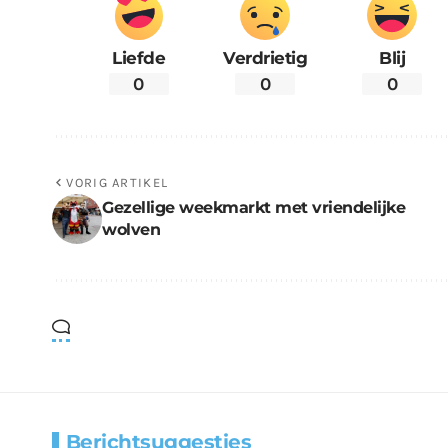
Liefde
Verdrietig
Blij
0
0
0
VORIG ARTIKEL
Gezellige weekmarkt met vriendelijke
wolven
Berichtsuggesties