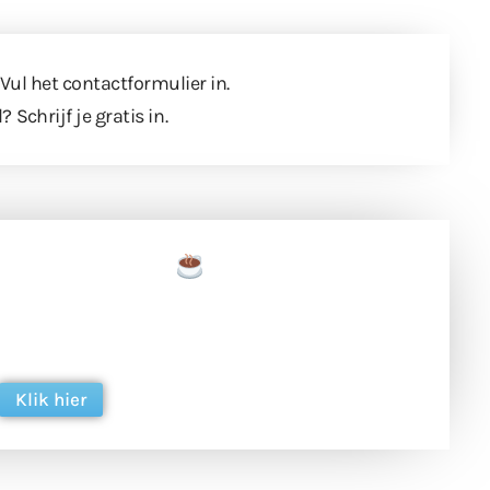
 Vul
het contactformulier
in.
l?
Schrijf je gratis in
.
een tas koffie
 en ondersteun hun inzet voor dagelijks gratis
ing. Dank je wel alvast!
Klik hier