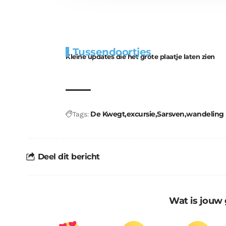
Extra
Tunnels blijven 
Tussendoortjes
bouwmateriaal voor
uitdaging
Kleine updates die het grote plaatje laten zien
kabouters
De Kwegt
excursie
Sarsven
wandeling
Tags:
Deel dit bericht
Wat is jouw 