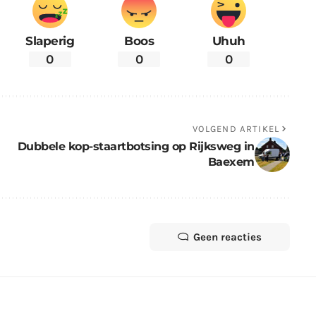
Slaperig
Boos
Uhuh
0
0
0
VOLGEND ARTIKEL
Dubbele kop-staartbotsing op Rijksweg in
Baexem
Geen reacties