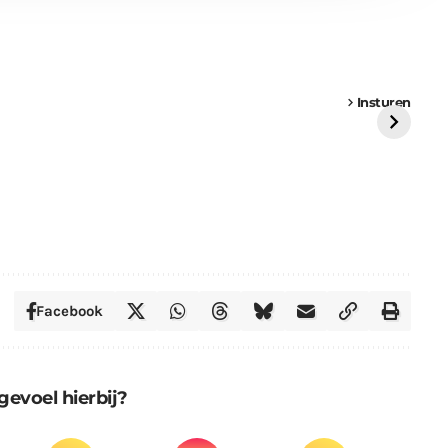
een
Weer een
Luchtballon boven
Ni
vrachtwagen vast
Weert
ge
Insturen
St
Facebook
gevoel hierbij?