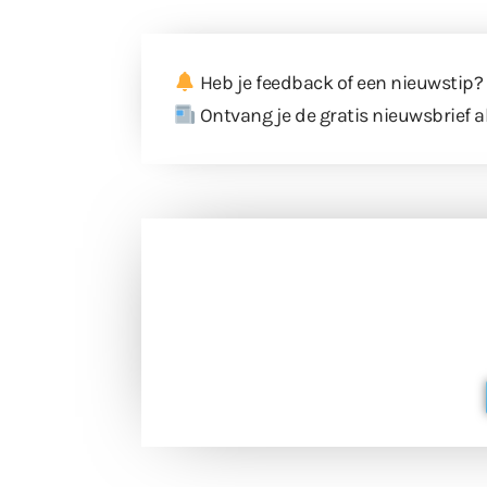
Heb je feedback of een nieuwstip?
Ontvang je de gratis nieuwsbrief a
Doneer 
Doneer het WdG-team een kop koffie
berichtgev