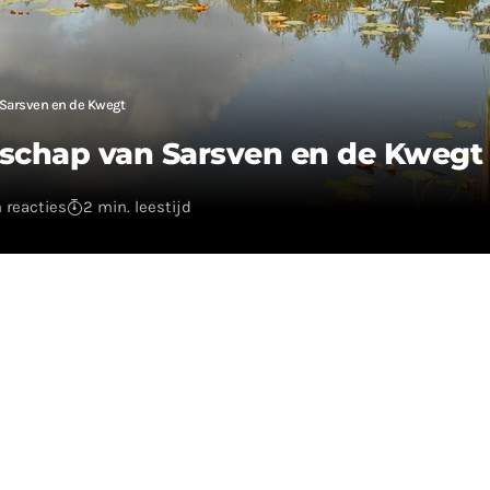
 Sarsven en de Kwegt
dschap van Sarsven en de Kwegt
 reacties
2 min. leestijd