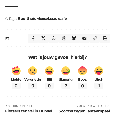
Buurthuis Moesel
raadscafe
Tags:
Wat is jouw gevoel hierbij?
Liefde
Verdrietig
Blij
Slaperig
Boos
Uhuh
0
0
0
2
0
1
VORIG ARTIKEL
VOLGEND ARTIKEL
Fietsers ten val in Hunsel
Scooter tegen lantaarnpaal