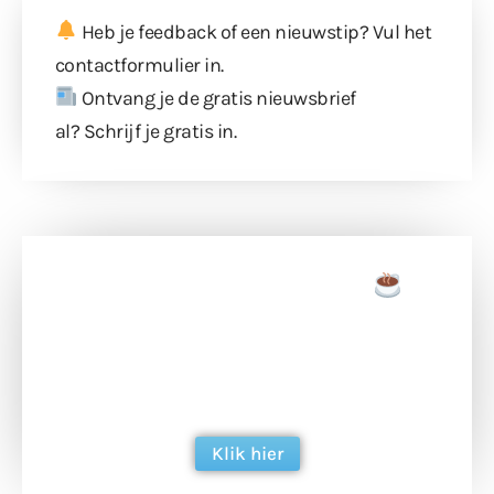
Heb je feedback of een nieuwstip? Vul
het
contactformulier
in.
Ontvang je de gratis nieuwsbrief
al?
Schrijf je gratis in
.
Doneer een tas koffie
Doneer het WdG-team een kop koffie en
ondersteun hun inzet voor dagelijks gratis
berichtgeving. Dank je wel alvast!
Klik hier