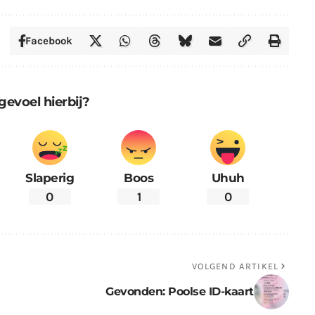
Facebook
gevoel hierbij?
Slaperig
Boos
Uhuh
0
1
0
VOLGEND ARTIKEL
Gevonden: Poolse ID-kaart