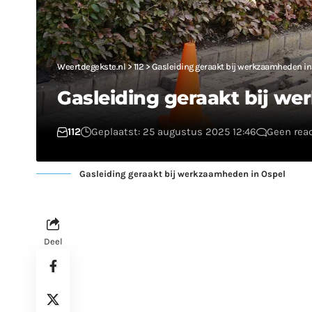
Weertdegekste.nl
>
112
>
Gasleiding geraakt bij werkzaamheden in
Gasleiding geraakt bij w
112
Geplaatst: 25 augustus 2025 12:46
Geen rea
Gasleiding geraakt bij werkzaamheden in Ospel
Deel