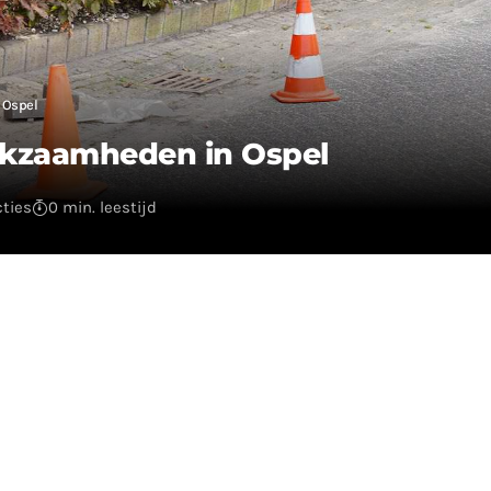
 Ospel
erkzaamheden in Ospel
cties
0 min. leestijd