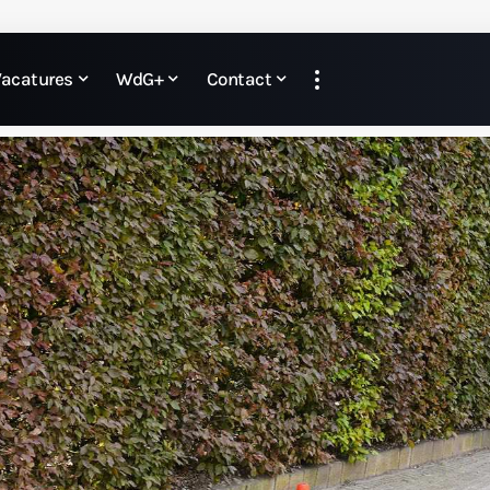
Vacatures
WdG+
Contact