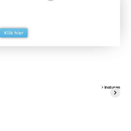
 en ondersteun hun inzet voor dagelijks gratis
ing. Dank je wel alvast!
Klik hier
een
Weer een
Luchtballon boven
Ni
vrachtwagen vast
Weert
ge
Insturen
St