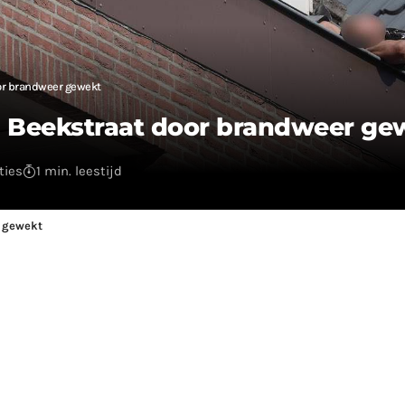
or brandweer gewekt
 Beekstraat door brandweer ge
ties
1 min. leestijd
 gewekt