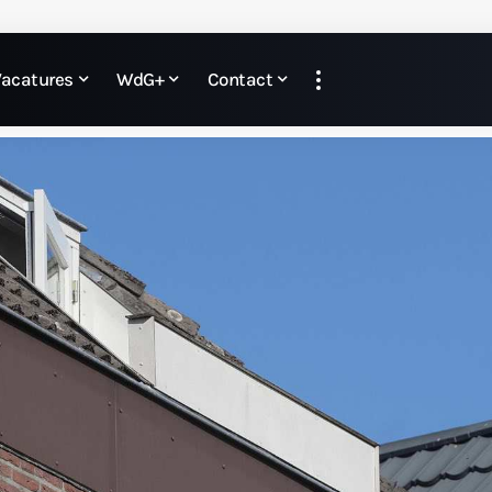
Vacatures
WdG+
Contact