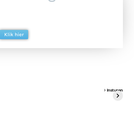
 en ondersteun hun inzet voor dagelijks gratis
ing. Dank je wel alvast!
Klik hier
een
Weer een
Luchtballon boven
Ni
vrachtwagen vast
Weert
ge
Insturen
St