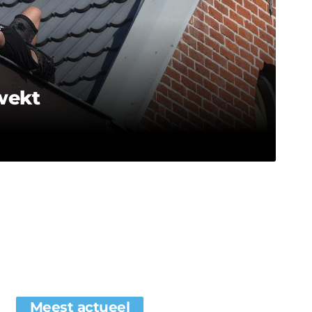
wekt
Meest actueel