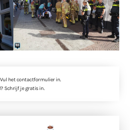
 Vul
het contactformulier
in.
l?
Schrijf je gratis in
.
een tas koffie