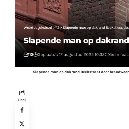
Weertdegekste.nl
>
112
>
Slapende man op dakrand Beekstraat do
Slapende man op dakrand
112
Geplaatst: 17 augustus 2025 10:32
Geen reac
Slapende man op dakrand Beekstraat door brandweer
Deel