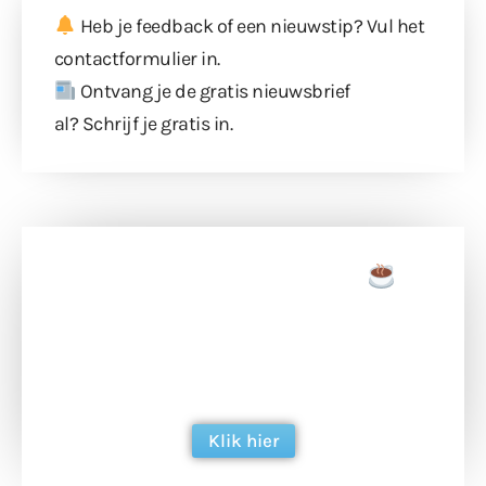
Heb je feedback of een nieuwstip? Vul
het
contactformulier
in.
Ontvang je de gratis nieuwsbrief
al?
Schrijf je gratis in
.
Doneer een tas koffie
Doneer het WdG-team een kop koffie en
ondersteun hun inzet voor dagelijks gratis
berichtgeving. Dank je wel alvast!
Klik hier