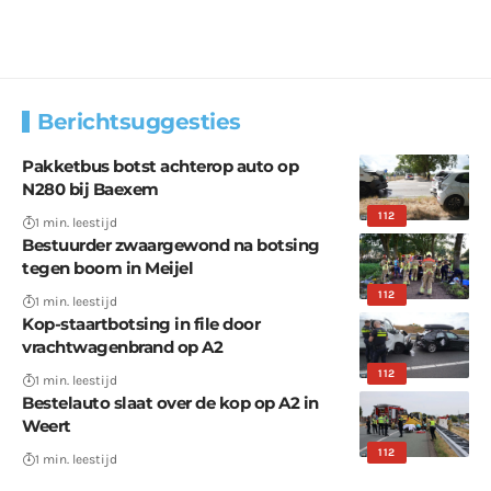
Berichtsuggesties
Pakketbus botst achterop auto op
N280 bij Baexem
112
1 min. leestijd
Bestuurder zwaargewond na botsing
tegen boom in Meijel
112
1 min. leestijd
Kop-staartbotsing in file door
vrachtwagenbrand op A2
112
1 min. leestijd
Bestelauto slaat over de kop op A2 in
Weert
112
1 min. leestijd