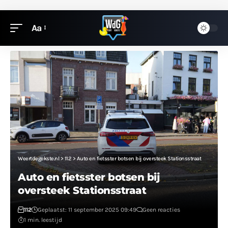
Aa
Weertdegekste.nl
>
112
>
Auto en fietsster botsen bij oversteek Stationsstraat
Auto en fietsster botsen bij
oversteek Stationsstraat
112
Geplaatst: 11 september 2025 09:49
Geen reacties
1 min. leestijd