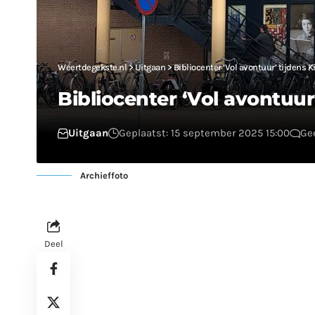
Weertdegekste.nl
>
Uitgaan
>
Bibliocenter ‘Vol avontuur’ tijden
Bibliocenter ‘Vol avontuu
Uitgaan
Geplaatst: 15 september 2025 15:00
Ge
Archieffoto
Deel