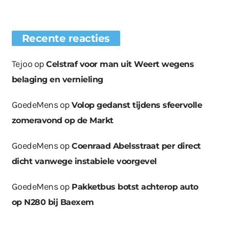
Recente reacties
Tejoo
op
Celstraf voor man uit Weert wegens
belaging en vernieling
GoedeMens
op
Volop gedanst tijdens sfeervolle
zomeravond op de Markt
GoedeMens
op
Coenraad Abelsstraat per direct
dicht vanwege instabiele voorgevel
GoedeMens
op
Pakketbus botst achterop auto
op N280 bij Baexem