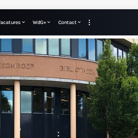
Vacatures
WdG+
Contact