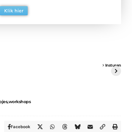
Klik hier
een
Weer een
Luchtballon boven
Ni
vrachtwagen vast
Weert
ge
Insturen
St
pjes
workshops
Facebook