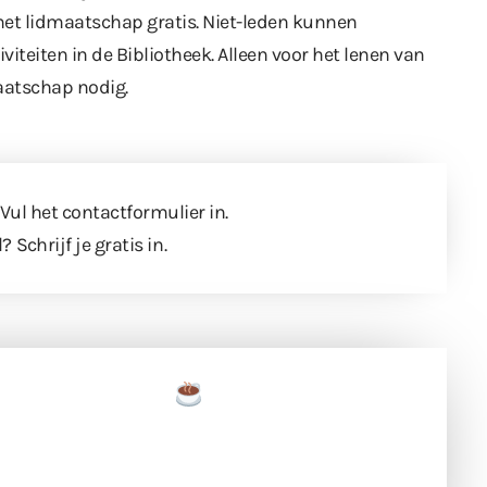
 het lidmaatschap gratis. Niet-leden kunnen
iteiten in de Bibliotheek. Alleen voor het lenen van
aatschap nodig.
 Vul
het contactformulier
in.
l?
Schrijf je gratis in
.
een tas koffie
 en ondersteun hun inzet voor dagelijks gratis
ing. Dank je wel alvast!