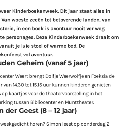
weer
Kinderboekenweek. Dit jaar staat alles in
. Van woeste zeeën tot betoverende landen, van
erie, in een boek is avontuur nooit ver weg.
ete personages. Deze Kinderboekenweek draait om
nuit je luie stoel of warme bed. De
enfeest vol avontuur.
uden Geheim (vanaf 5 jaar)
enter Weert brengt Dolfje Weerwolfje en Foeksia de
r van 14.30 tot 15.15 uur kunnen kinderen genieten
p kaartjes voor de theatervoorstelling in het
erking tussen Bibliocenter en Munttheater.
der Geest (8 – 12 jaar)
kenweekgedicht horen? Simon leest op donderdag 2