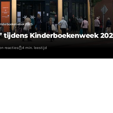
s Kinderboekenweek 2025
r’ tijdens Kinderboekenweek 202
en reacties
4 min. leestijd