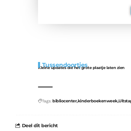
Extra
Tunnels blijven 
Tussendoortjes
bouwmateriaal voor
uitdaging
Kleine updates die het grote plaatje laten zien
kabouters
bibliocenter
kinderboekenweek
Uitsta
Tags:
Deel dit bericht