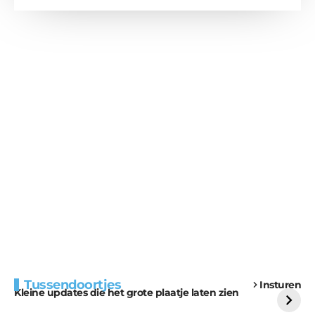
Extra bouwmateriaal
Tunnels blijven een
Tussendoortjes
Insturen
voor kabouters
uitdaging
Kleine updates die het grote plaatje laten zien