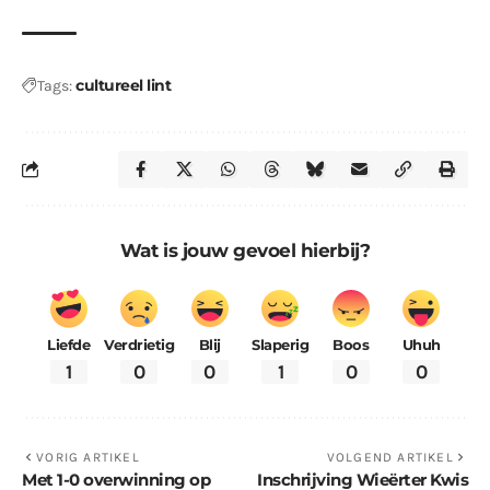
cultureel lint
Tags:
Wat is jouw gevoel hierbij?
Liefde
Verdrietig
Blij
Slaperig
Boos
Uhuh
1
0
0
1
0
0
VORIG ARTIKEL
VOLGEND ARTIKEL
Met 1-0 overwinning op
Inschrijving Wieërter Kwis