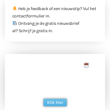
Heb je feedback of een nieuwstip? Vul
het
contactformulier
in.
Ontvang je de gratis nieuwsbrief
al?
Schrijf je gratis in
.
Doneer een tas koffie
Doneer het WdG-team een kop koffie en
ondersteun hun inzet voor dagelijks gratis
berichtgeving. Dank je wel alvast!
Klik hier