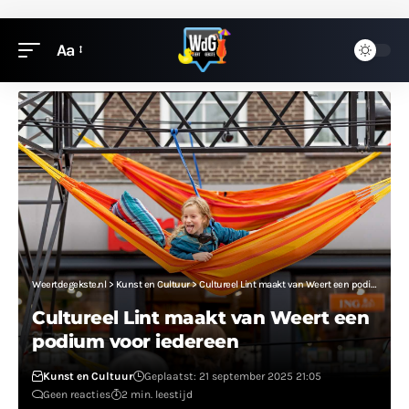
Aa
Weertdegekste.nl
>
Kunst en Cultuur
>
Cultureel Lint maakt van Weert een podium voor iedereen
Cultureel Lint maakt van Weert een
podium voor iedereen
Kunst en Cultuur
Geplaatst: 21 september 2025 21:05
Geen reacties
2 min. leestijd