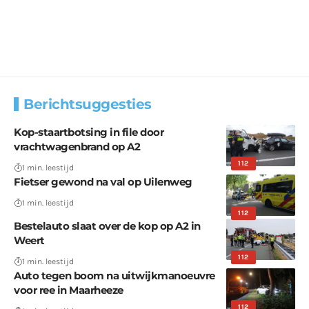
Berichtsuggesties
Kop-staartbotsing in file door
vrachtwagenbrand op A2
112
1 min. leestijd
Fietser gewond na val op Uilenweg
1 min. leestijd
112
Bestelauto slaat over de kop op A2 in
Weert
112
1 min. leestijd
Auto tegen boom na uitwijkmanoeuvre
voor ree in Maarheeze
112