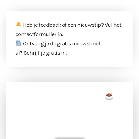
Heb je feedback of een nieuwstip? Vul
het
contactformulier
in.
Ontvang je de gratis nieuwsbrief
al?
Schrijf je gratis in
.
Doneer een tas koffie
Doneer het WdG-team een kop koffie en
ondersteun hun inzet voor dagelijks gratis
berichtgeving. Dank je wel alvast!