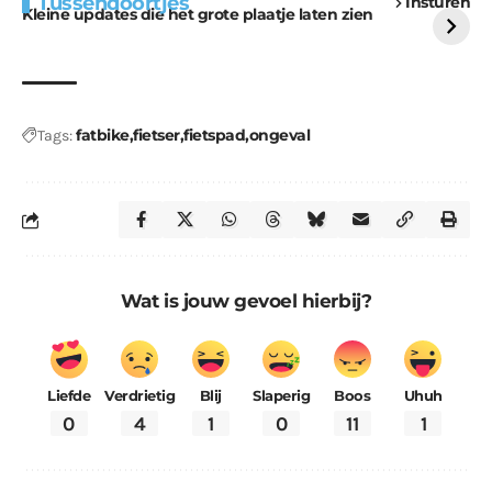
Tussendoortjes
Insturen
voor kabouters
uitdaging
Kleine updates die het grote plaatje laten zien
fatbike
fietser
fietspad
ongeval
Tags:
Wat is jouw gevoel hierbij?
Liefde
Verdrietig
Blij
Slaperig
Boos
Uhuh
0
4
1
0
11
1