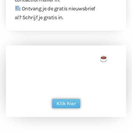
Ontvang je de gratis nieuwsbrief
al?
Schrijf je gratis in
.
Doneer een tas koffie
Doneer het WdG-team een kop koffie en
ondersteun hun inzet voor dagelijks gratis
berichtgeving. Dank je wel alvast!
Klik hier