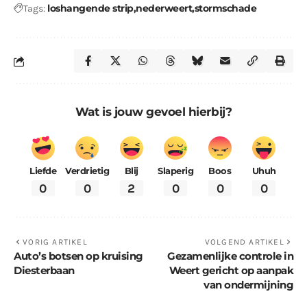
loshangende strip
nederweert
stormschade
Tags:
Wat is jouw gevoel hierbij?
Liefde
Verdrietig
Blij
Slaperig
Boos
Uhuh
0
0
2
0
0
0
VORIG ARTIKEL
VOLGEND ARTIKEL
Auto’s botsen op kruising
Gezamenlijke controle in
Diesterbaan
Weert gericht op aanpak
van ondermijning