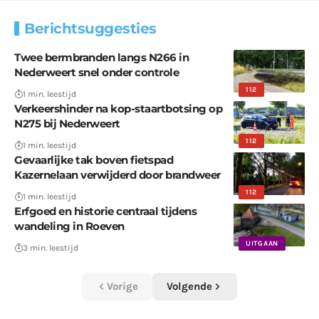
Berichtsuggesties
Twee bermbranden langs N266 in
Nederweert snel onder controle
112
1 min. leestijd
Verkeershinder na kop-staartbotsing op
N275 bij Nederweert
112
1 min. leestijd
Gevaarlijke tak boven fietspad
Kazernelaan verwijderd door brandweer
112
1 min. leestijd
Erfgoed en historie centraal tijdens
wandeling in Roeven
UITGAAN
3 min. leestijd
Vorige
Volgende