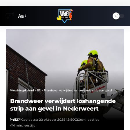
Aa
Weertdegekste.nl
>
112
>
Brandweer verwijdert loshangende strip aan gevel in Nederweert
Brandweer verwijdert loshangende
strip aan gevel in Nederweert
112
Geplaatst: 23 oktober 2025 12:50
Geen reacties
1 min. leestijd