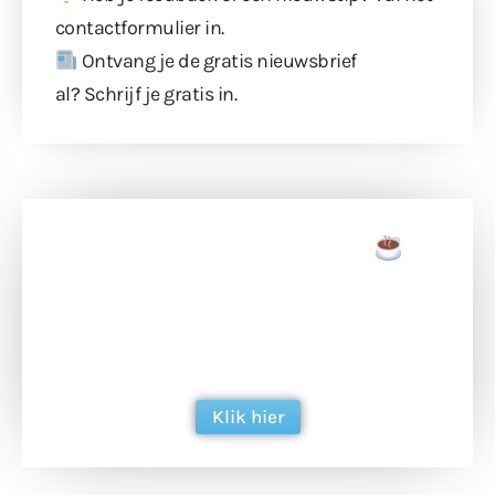
contactformulier
in.
Ontvang je de gratis nieuwsbrief
al?
Schrijf je gratis in
.
Doneer een tas koffie
Doneer het WdG-team een kop koffie en
ondersteun hun inzet voor dagelijks gratis
berichtgeving. Dank je wel alvast!
Klik hier