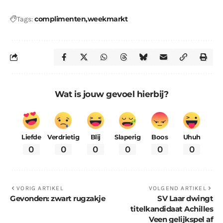
complimenten
weekmarkt
Tags:
Wat is jouw gevoel hierbij?
Liefde
Verdrietig
Blij
Slaperig
Boos
Uhuh
0
0
0
0
0
0
VORIG ARTIKEL
VOLGEND ARTIKEL
Gevonden: zwart rugzakje
SV Laar dwingt
titelkandidaat Achilles
Veen gelijkspel af