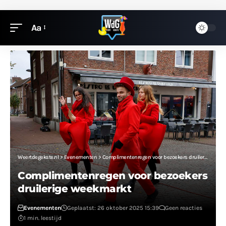
Aa
Weertdegekste.nl
>
Evenementen
>
Complimentenregen voor bezoekers druilerige weekmarkt
Complimentenregen voor bezoekers
druilerige weekmarkt
Evenementen
Geplaatst: 26 oktober 2025 15:39
Geen reacties
1 min. leestijd