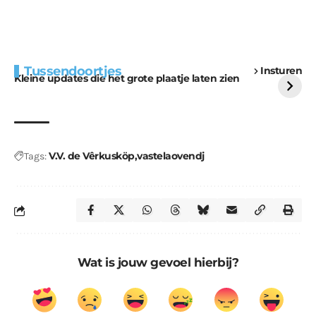
Extra bouwmateriaal
Tunnels blijven een
Tussendoortjes
Insturen
voor kabouters
uitdaging
Kleine updates die het grote plaatje laten zien
V.V. de Vêrkusköp
vastelaovendj
Tags:
Wat is jouw gevoel hierbij?