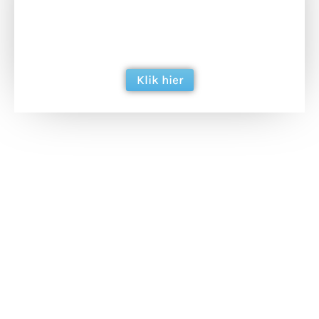
Doneer het WdG-team een kop koffie en
ondersteun hun inzet voor dagelijks gratis
berichtgeving. Dank je wel alvast!
Klik hier