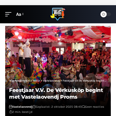
Aa
Weertdegekste.nl
>
WdG+
>
Vastelaovendj
>
Feestjaar V.V. De Vêrkusköp begint met Vastelaovendj Proms
Feestjaar V.V. De Vêrkusköp begint
met Vastelaovendj Proms
Vastelaovendj
Geplaatst: 2 oktober 2025 08:45
Geen reacties
2 min. leestijd