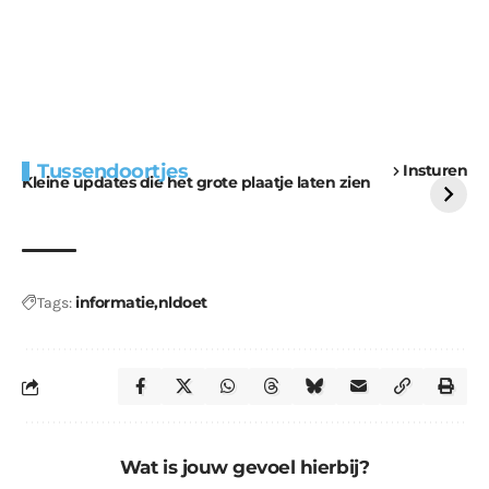
Extra bouwmateriaal
Tunnels blijven een
Tussendoortjes
Insturen
voor kabouters
uitdaging
Kleine updates die het grote plaatje laten zien
informatie
nldoet
Tags:
Wat is jouw gevoel hierbij?