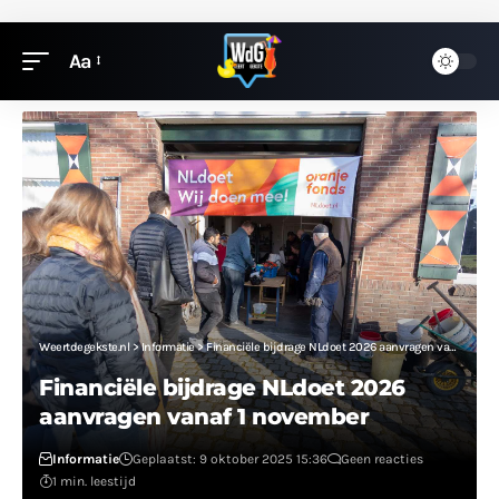
Aa
Weertdegekste.nl
>
Informatie
>
Financiële bijdrage NLdoet 2026 aanvragen vanaf 1 november
Financiële bijdrage NLdoet 2026
aanvragen vanaf 1 november
Informatie
Geplaatst: 9 oktober 2025 15:36
Geen reacties
1 min. leestijd