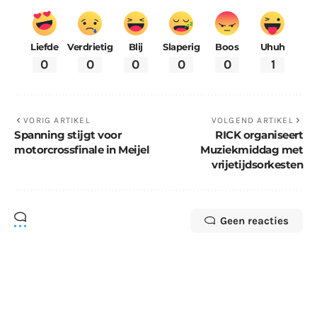
Liefde
Verdrietig
Blij
Slaperig
Boos
Uhuh
0
0
0
0
0
1
VORIG ARTIKEL
VOLGEND ARTIKEL
Spanning stijgt voor
RICK organiseert
motorcrossfinale in Meijel
Muziekmiddag met
vrijetijdsorkesten
Geen reacties