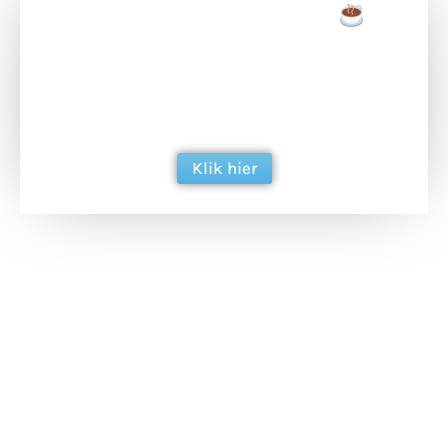
Doneer een tas koffie
Doneer het WdG-team een kop koffie en
ondersteun hun inzet voor dagelijks gratis
berichtgeving. Dank je wel alvast!
Klik hier