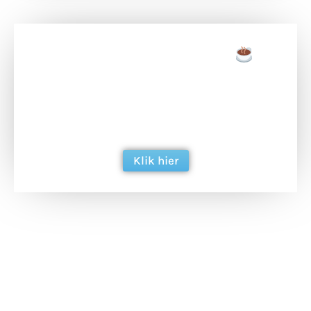
Doneer een tas koffie
Doneer het WdG-team een kop koffie en
ondersteun hun inzet voor dagelijks gratis
berichtgeving. Dank je wel alvast!
Klik hier