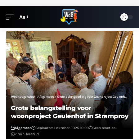
Aa
Weertdegekste.nl
>
Algemeen
>
Grote belangstelling voor woonproject Geulenhof in Stramproy
Grote belangstelling voor
woonproject Geulenhof in Stramproy
Algemeen
Geplaatst: 1 oktober 2025 10:00
Geen reacties
2 min. leestijd