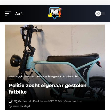
Aa
Weertdegekste.nl
>
112
>
Politie zocht eigenaar gestolen fatbike
Politie zocht eigenaar gestolen
fatbike
112
Geplaatst: 10 oktober 2025 11:08
Geen reacties
1 min. leestijd