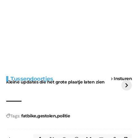
Extra bouwmateriaal
Tunnels blijven een
Tussendoortjes
Insturen
voor kabouters
uitdaging
Kleine updates die het grote plaatje laten zien
fatbike
gestolen
politie
Tags: