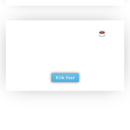
Doneer een tas koffie
Doneer het WdG-team een kop koffie en
ondersteun hun inzet voor dagelijks gratis
berichtgeving. Dank je wel alvast!
Klik hier