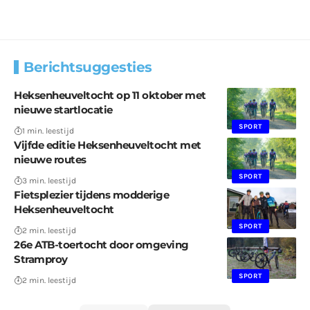
Berichtsuggesties
Heksenheuveltocht op 11 oktober met
nieuwe startlocatie
SPORT
1 min. leestijd
Vijfde editie Heksenheuveltocht met
nieuwe routes
SPORT
3 min. leestijd
Fietsplezier tijdens modderige
Heksenheuveltocht
SPORT
2 min. leestijd
26e ATB-toertocht door omgeving
Stramproy
SPORT
2 min. leestijd