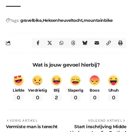
gravelbike
Heksenheuveltocht
mountainbike
Tags:
Wat is jouw gevoel hierbij?
Liefde
Verdrietig
Blij
Slaperig
Boos
Uhuh
0
0
2
0
0
0
VORIG ARTIKEL
VOLGEND ARTIKEL
Vermiste man is terecht
Start inschrijving Midde