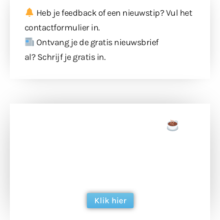
Heb je feedback of een nieuwstip? Vul
het
contactformulier
in.
Ontvang je de gratis nieuwsbrief
al?
Schrijf je gratis in
.
Doneer een tas koffie
Doneer het WdG-team een kop koffie en
ondersteun hun inzet voor dagelijks gratis
berichtgeving. Dank je wel alvast!
Klik hier