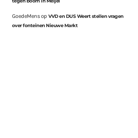
tegen boom in Meijel
GoedeMens
op
VVD en DUS Weert stellen vragen
over fonteinen Nieuwe Markt