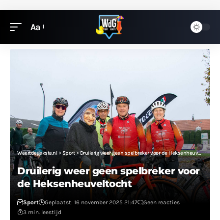
Aa
Weertdegekste.nl
>
Sport
>
Druilerig weer geen spelbreker voor de Heksenheuveltocht
Druilerig weer geen spelbreker voor
de Heksenheuveltocht
Sport
Geplaatst: 16 november 2025 21:47
Geen reacties
3 min. leestijd