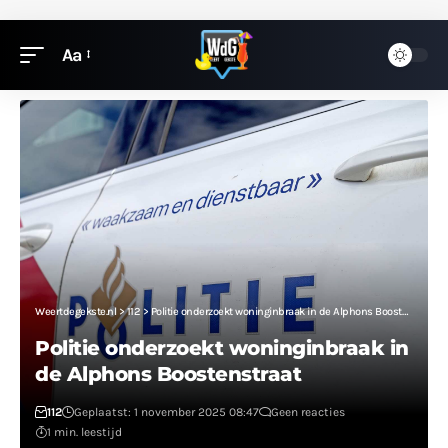
Aa
Weertdegekste.nl
>
112
>
Politie onderzoekt woninginbraak in de Alphons Boostenstraat
Politie onderzoekt woninginbraak in
de Alphons Boostenstraat
112
Geplaatst: 1 november 2025 08:47
Geen reacties
1 min. leestijd