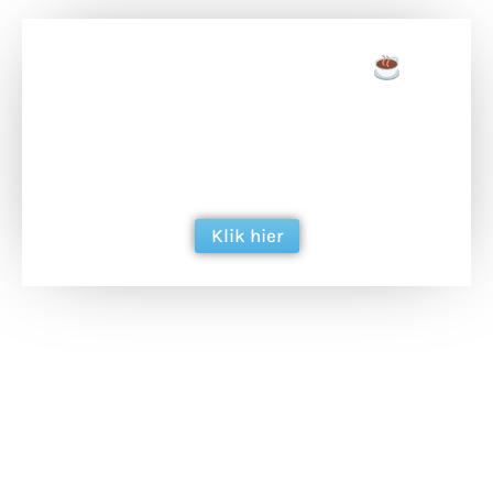
Doneer een tas koffie
Doneer het WdG-team een kop koffie en
ondersteun hun inzet voor dagelijks gratis
berichtgeving. Dank je wel alvast!
Klik hier