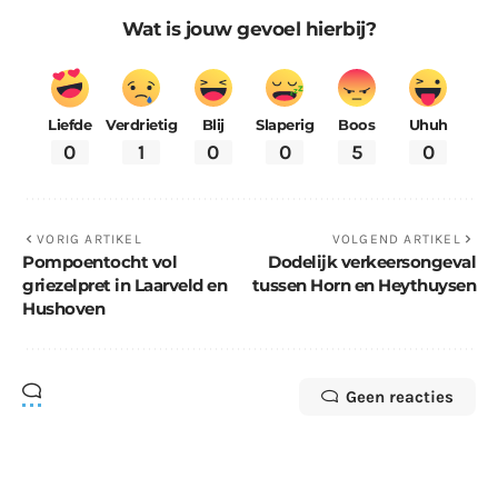
Wat is jouw gevoel hierbij?
Liefde
Verdrietig
Blij
Slaperig
Boos
Uhuh
0
1
0
0
5
0
VORIG ARTIKEL
VOLGEND ARTIKEL
Pompoentocht vol
Dodelijk verkeersongeval
griezelpret in Laarveld en
tussen Horn en Heythuysen
Hushoven
Geen reacties