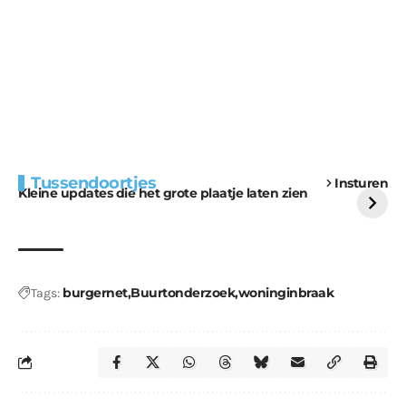
Extra bouwmateriaal
Tunnels blijven een
Tussendoortjes
Insturen
voor kabouters
uitdaging
Kleine updates die het grote plaatje laten zien
burgernet
Buurtonderzoek
woninginbraak
Tags: