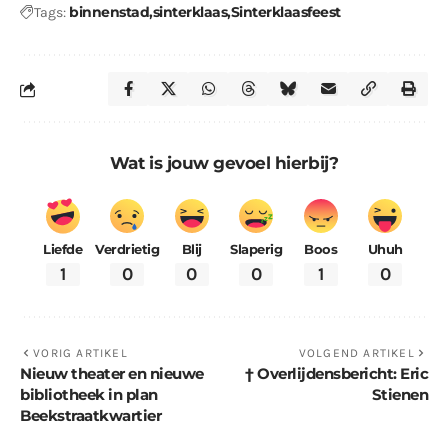
binnenstad
sinterklaas
Sinterklaasfeest
Tags:
Wat is jouw gevoel hierbij?
Liefde
Verdrietig
Blij
Slaperig
Boos
Uhuh
1
0
0
0
1
0
VORIG ARTIKEL
VOLGEND ARTIKEL
Nieuw theater en nieuwe
† Overlijdensbericht: Eric
bibliotheek in plan
Stienen
Beekstraatkwartier