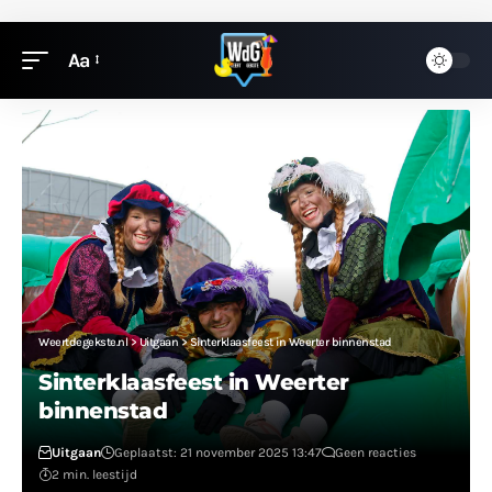
Aa
Weertdegekste.nl
>
Uitgaan
>
Sinterklaasfeest in Weerter binnenstad
Sinterklaasfeest in Weerter
binnenstad
Uitgaan
Geplaatst: 21 november 2025 13:47
Geen reacties
2 min. leestijd