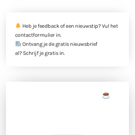
Heb je feedback of een nieuwstip? Vul
het
contactformulier
in.
Ontvang je de gratis nieuwsbrief
al?
Schrijf je gratis in
.
Doneer een tas koffie
Doneer het WdG-team een kop koffie en
ondersteun hun inzet voor dagelijks gratis
berichtgeving. Dank je wel alvast!