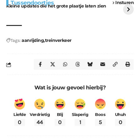
Tussendoortjes
Insturen
voor kabouters
uitdaging
Kleine updates die het grote plaatje laten zien
aanrijding
treinverkeer
Tags:
Wat is jouw gevoel hierbij?
Liefde
Verdrietig
Blij
Slaperig
Boos
Uhuh
0
44
0
1
5
0