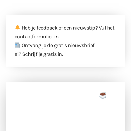
Heb je feedback of een nieuwstip? Vul
het
contactformulier
in.
Ontvang je de gratis nieuwsbrief
al?
Schrijf je gratis in
.
Doneer een tas koffie
Doneer het WdG-team een kop koffie en
ondersteun hun inzet voor dagelijks gratis
berichtgeving. Dank je wel alvast!