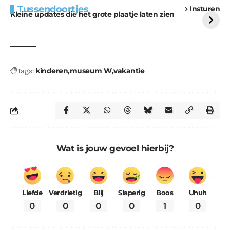
Tussendoortjes
Insturen
voor kabouters
uitdaging
Kleine updates die het grote plaatje laten zien
kinderen
museum W
vakantie
Tags:
Wat is jouw gevoel hierbij?
Liefde
Verdrietig
Blij
Slaperig
Boos
Uhuh
0
0
0
0
1
0