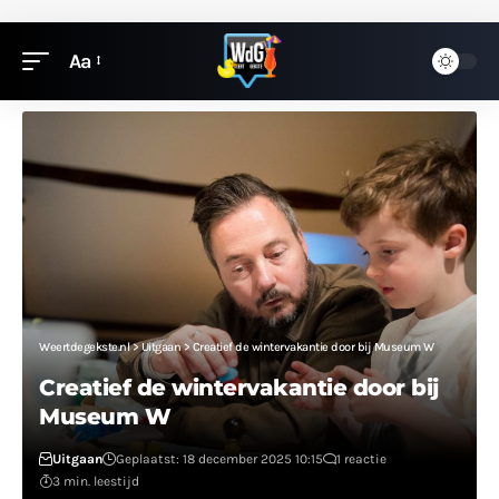
Aa
Weertdegekste.nl
>
Uitgaan
>
Creatief de wintervakantie door bij Museum W
Creatief de wintervakantie door bij
Museum W
Uitgaan
Geplaatst: 18 december 2025 10:15
1 reactie
3 min. leestijd