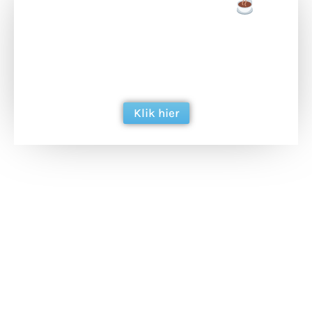
Doneer een tas koffie
Doneer het WdG-team een kop koffie en
ondersteun hun inzet voor dagelijks gratis
berichtgeving. Dank je wel alvast!
Klik hier