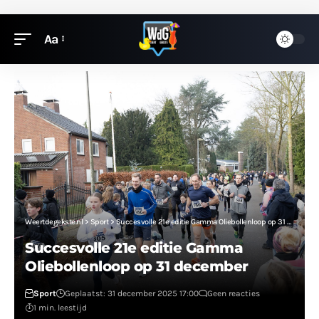
Aa
Weertdegekste.nl
>
Sport
>
Succesvolle 21e editie Gamma Oliebollenloop op 31 december
Succesvolle 21e editie Gamma
Oliebollenloop op 31 december
Sport
Geplaatst: 31 december 2025 17:00
Geen reacties
1 min. leestijd