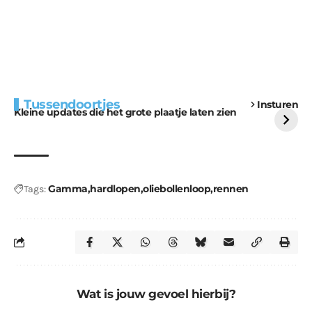
Extra bouwmateriaal
Tunnels blijven een
Tussendoortjes
Insturen
voor kabouters
uitdaging
Kleine updates die het grote plaatje laten zien
Gamma
hardlopen
oliebollenloop
rennen
Tags:
Wat is jouw gevoel hierbij?