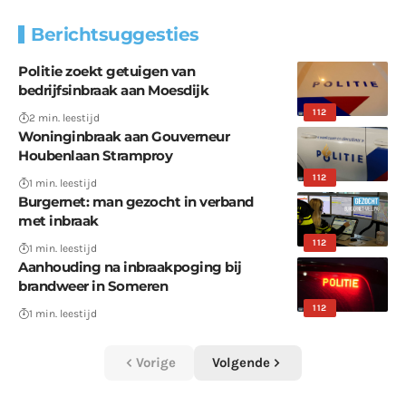
Berichtsuggesties
Politie zoekt getuigen van
bedrijfsinbraak aan Moesdijk
112
2 min. leestijd
Woninginbraak aan Gouverneur
Houbenlaan Stramproy
112
1 min. leestijd
Burgernet: man gezocht in verband
met inbraak
112
1 min. leestijd
Aanhouding na inbraakpoging bij
brandweer in Someren
112
1 min. leestijd
Vorige
Volgende