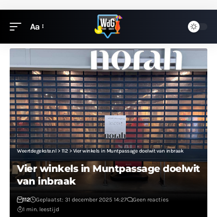
Aa
Weertdegekste.nl
>
112
>
Vier winkels in Muntpassage doelwit van inbraak
Vier winkels in Muntpassage doelwit
van inbraak
112
Geplaatst: 31 december 2025 14:27
Geen reacties
1 min. leestijd