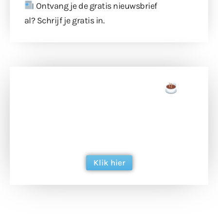
Ontvang je de gratis nieuwsbrief
al?
Schrijf je gratis in
.
Doneer een tas koffie
Doneer het WdG-team een kop koffie en
ondersteun hun inzet voor dagelijks gratis
berichtgeving. Dank je wel alvast!
Klik hier