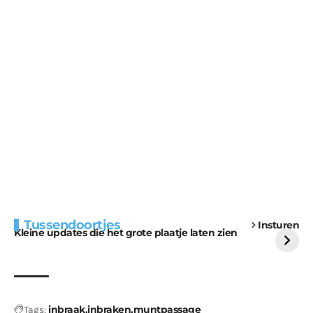
Extra bouwmateriaal
Tunnels blijven een
Tussendoortjes
Insturen
voor kabouters
uitdaging
Kleine updates die het grote plaatje laten zien
inbraak
inbraken
muntpassage
Tags: