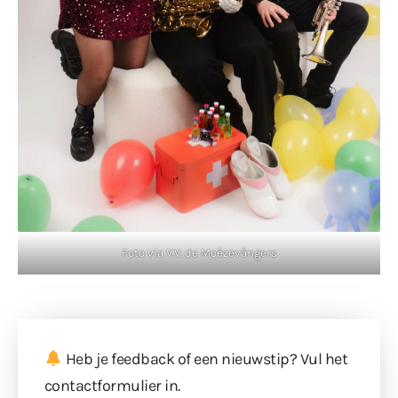
Foto via V.V. de Moêzevângers
Heb je feedback of een nieuwstip? Vul
het
contactformulier
in.