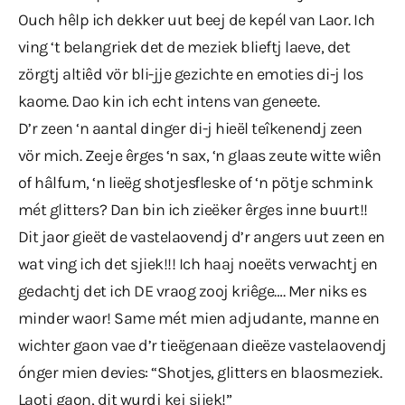
Ouch hêlp ich dekker uut beej de kepél van Laor. Ich
ving ‘t belangriek det de meziek blieftj laeve, det
zörgtj altiêd vör bli-jje gezichte en emoties di-j los
kaome. Dao kin ich echt intens van geneete.
D’r zeen ‘n aantal dinger di-j hieël teîkenendj zeen
vör mich. Zeeje êrges ‘n sax, ‘n glaas zeute witte wiên
of hâlfum, ‘n lieëg shotjesfleske of ‘n pötje schmink
mét glitters? Dan bin ich zieëker êrges inne buurt!!
Dit jaor gieët de vastelaovendj d’r angers uut zeen en
wat ving ich det sjiek!!! Ich haaj noeëts verwachtj en
gedachtj det ich DE vraog zooj kriêge…. Mer niks es
minder waor! Same mét mien adjudante, manne en
wichter gaon vae d’r tieëgenaan dieëze vastelaovendj
ónger mien devies: “Shotjes, glitters en blaosmeziek.
Laotj gaon, dit wurdj kej sjiek!”