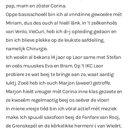
pap, mam en zöster Corina.
Oppe basisschoeël bin ich al vrindinne gewoeëre mét
Miriam, dus des ouch al hieël lânk. In ‘t zeêkenhoês
van Venlo, VieCuri, heb ich di-j opleiding gedaon en
bin ich blieve plekke op de leukste aafdeiling,
namelijk Chirurgie.
Ich woeën al bekans 14 jaor op Laor same met Stefan
en oeës muuskes Eva en Bram. Op ‘t IKC Laor
probiere ze wat beej te bringe aan ze, waat aardig
luktj. Zoeë heb ich ouch Marjon (aweer) getroffe.
Marjon hieët vreuger mét Corina inne klas gezaete en
ze kwoeëm regelmaotig beej os oeëver de vloer!
In miene vreeje tiêd bin ich vöral actief mét meziek
make. Ich spuuël saxofoon beej de Fanfare van Rooj,
de Grenskepél en de kêrkelikke hermeni-j van Wieërt.