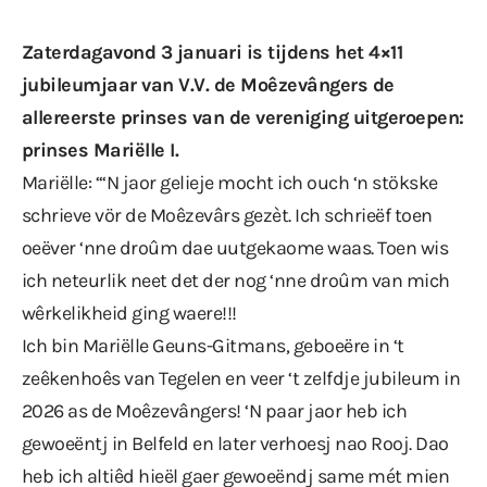
Zaterdagavond 3 januari is tijdens het 4×11
jubileumjaar van V.V. de Moêzevângers de
allereerste prinses van de vereniging uitgeroepen:
prinses Mariëlle I.
Mariëlle: “‘N jaor gelieje mocht ich ouch ‘n stökske
schrieve vör de Moêzevârs gezèt. Ich schrieëf toen
oeëver ‘nne droûm dae uutgekaome waas. Toen wis
ich neteurlik neet det der nog ‘nne droûm van mich
wêrkelikheid ging waere!!!
Ich bin Mariëlle Geuns-Gitmans, geboeëre in ‘t
zeêkenhoês van Tegelen en veer ‘t zelfdje jubileum in
2026 as de Moêzevângers! ‘N paar jaor heb ich
gewoeëntj in Belfeld en later verhoesj nao Rooj. Dao
heb ich altiêd hieël gaer gewoeëndj same mét mien