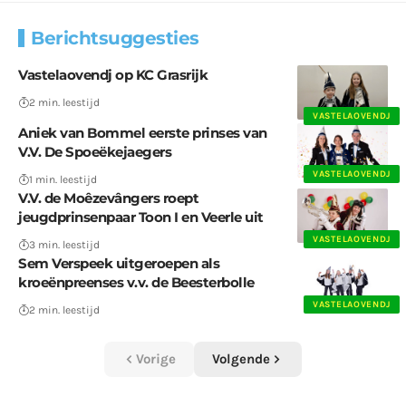
Berichtsuggesties
Vastelaovendj op KC Grasrijk
2 min. leestijd
VASTELAOVENDJ
Aniek van Bommel eerste prinses van
V.V. De Spoeëkejaegers
VASTELAOVENDJ
1 min. leestijd
V.V. de Moêzevângers roept
jeugdprinsenpaar Toon I en Veerle uit
VASTELAOVENDJ
3 min. leestijd
Sem Verspeek uitgeroepen als
kroeënpreenses v.v. de Beesterbolle
VASTELAOVENDJ
2 min. leestijd
Vorige
Volgende