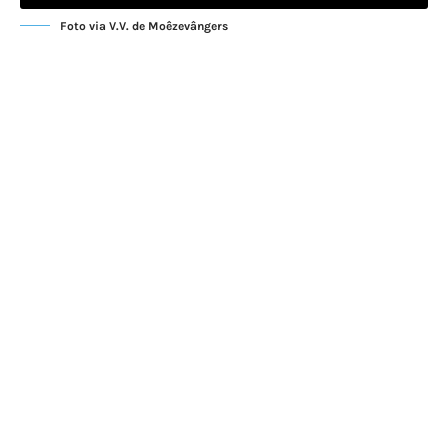
Foto via V.V. de Moêzevângers