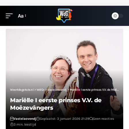
Aa
Weertdegekste.nl
>
WdG+
>
Vastelaovendj
>
Mariëlle I eerste prinses V.V. de Moêzevângers
Mariëlle I eerste prinses V.V. de
Moêzevângers
Vastelaovendj
Geplaatst: 3 januari 2026 21:29
Geen reacties
3 min. leestijd