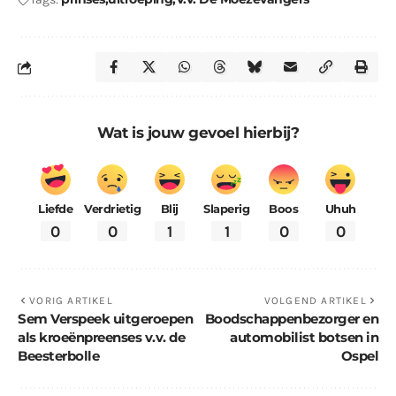
Wat is jouw gevoel hierbij?
Liefde
Verdrietig
Blij
Slaperig
Boos
Uhuh
0
0
1
1
0
0
VORIG ARTIKEL
VOLGEND ARTIKEL
Sem Verspeek uitgeroepen
Boodschappenbezorger en
als kroeënpreenses v.v. de
automobilist botsen in
Beesterbolle
Ospel