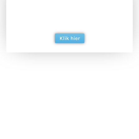
Doneer het WdG-team een kop koffie en
ondersteun hun inzet voor dagelijks gratis
berichtgeving. Dank je wel alvast!
Klik hier