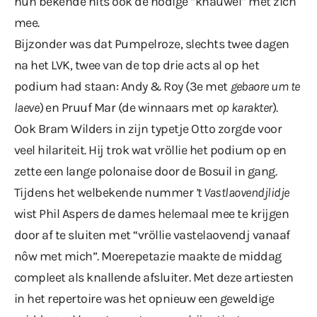
hun bekende hits ook de nodige “knauwel” met zich
mee.
Bijzonder was dat Pumpelroze, slechts twee dagen
na het LVK, twee van de top drie acts al op het
podium had staan: Andy & Roy (3e met
gebaore um te
laeve
) en Pruuf Mar (de winnaars met
op karakter
).
Ook Bram Wilders in zijn typetje Otto zorgde voor
veel hilariteit. Hij trok wat vröllie het podium op en
zette een lange polonaise door de Bosuil in gang.
Tijdens het welbekende nummer
’t Vastlaovendjlidje
wist Phil Aspers de dames helemaal mee te krijgen
door af te sluiten met “vröllie vastelaovendj vanaaf
nôw met mich”. Moerepetazie maakte de middag
compleet als knallende afsluiter. Met deze artiesten
in het repertoire was het opnieuw een geweldige