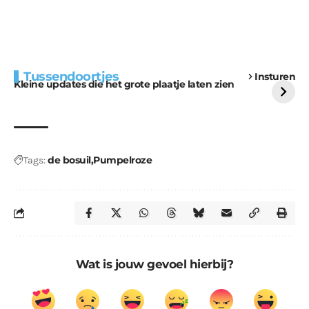
Extra bouwmateriaal
Tunnels blijven een
Tussendoortjes
Insturen
voor kabouters
uitdaging
Kleine updates die het grote plaatje laten zien
de bosuil
Pumpelroze
Tags:
Wat is jouw gevoel hierbij?