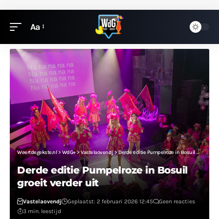
Aa
Weertdegekste.nl
>
WdG+
>
Vastelaovendj
>
Derde editie Pumpelroze in Bosuil groeit verder uit
Derde editie Pumpelroze in Bosuil
groeit verder uit
Vastelaovendj
Geplaatst: 2 februari 2026 12:45
Geen reacties
3 min. leestijd