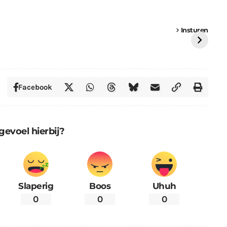
een
Weer een
Luchtballon boven
Ni
vrachtwagen vast
Weert
ge
Insturen
St
Facebook
gevoel hierbij?
Slaperig
Boos
Uhuh
0
0
0