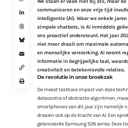
We staan er vaak niet bij stil, maar 
communiceren en onze vrije tijd invul
intelligentie (AI). Waar we enkele jar
simpele chatbots, is AI inmiddels geëv
ons proactief ondersteunt. Het jaar 
niet meer draait om maximale automat
en menselijke versterking. AI neemt re
informatie in begrijpelijke taal, waard
creativiteit en betekenisvolle relaties.
De revolutie in onze broekzak
De meest tastbare impact van deze techno
datacentra of abstracte algoritmen, maa
smartphones van dit jaar zijn namelijk 
draaien ook op de kracht van AI. Een spr
gelanceerde
Samsung S26 series
. Deze t