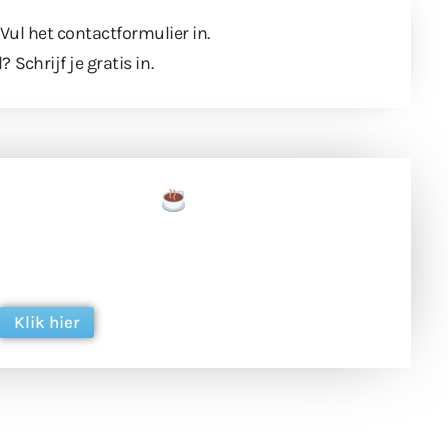
 Vul
het contactformulier
in.
l?
Schrijf je gratis in
.
een tas koffie
 en ondersteun hun inzet voor dagelijks gratis
ing. Dank je wel alvast!
Klik hier