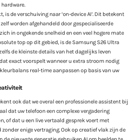
e hardware.
 is de verschuiving naar ‘on-device AI’. Dit betekent
n zelf worden afgehandeld door gespecialiseerde
t zich in ongekende snelheid en een veel hogere mate
solute top op dit gebied, is de
Samsung S26 Ultra
elfs de kleinste details van het dagelijks leven
 dat exact voorspelt wanneer u extra stroom nodig
n kleurbalans real-time aanpassen op basis van uw
ativiteit
ekent ook dat we overal een professionele assistent bij
maal dat uw telefoon een complexe vergadering
, of dat u een live vertaald gesprek voert met
onder enige vertraging. Ook op creatief vlak zijn de
n de nieuwste generatie gebruiken AI om beelden te