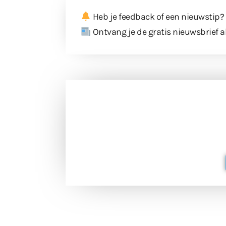
Heb je feedback of een nieuwstip?
Ontvang je de gratis nieuwsbrief a
Doneer 
Doneer het WdG-team een kop koffie
berichtgev