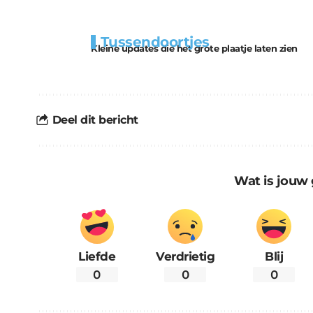
Extra
Tunnels blijven 
Tussendoortjes
bouwmateriaal voor
uitdaging
Kleine updates die het grote plaatje laten zien
kabouters
Deel dit bericht
Wat is jouw 
Liefde
Verdrietig
Blij
0
0
0