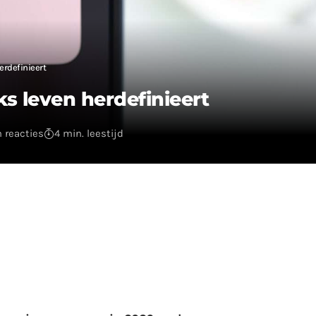
erdefinieert
ks leven herdefinieert
 reacties
4 min. leestijd