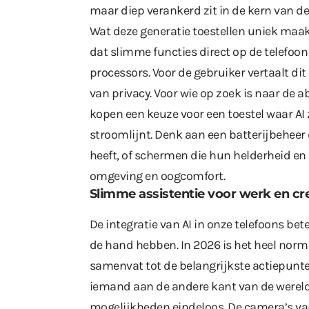
maar diep verankerd zit in de kern van d
Wat deze generatie toestellen uniek maakt,
dat slimme functies direct op de telefoo
processors. Voor de gebruiker vertaalt di
van privacy. Voor wie op zoek is naar de ab
kopen
een keuze voor een toestel waar AI z
stroomlijnt. Denk aan een batterijbeheer
heeft, of schermen die hun helderheid e
omgeving en oogcomfort.
Slimme assistentie voor werk en cre
De integratie van AI in onze telefoons bet
de hand hebben. In 2026 is het heel nor
samenvat tot de belangrijkste actiepunten
iemand aan de andere kant van de wereld z
mogelijkheden eindeloos. De camera’s va