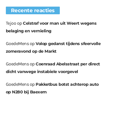
Recente reacties
Tejoo
op
Celstraf voor man uit Weert wegens
belaging en vernieling
GoedeMens
op
Volop gedanst tijdens sfeervolle
zomeravond op de Markt
GoedeMens
op
Coenraad Abelsstraat per direct
dicht vanwege instabiele voorgevel
GoedeMens
op
Pakketbus botst achterop auto
op N280 bij Baexem