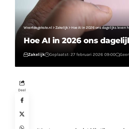
Weertdegekste.nl
>
Zakelijk
>
Hoe AI in 2026 ons dagelijks leven h
Hoe AI in 2026 ons dagelij
Zakelijk
Geplaatst: 27 februari 2026 09:00
Geen
Deel