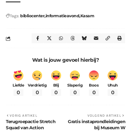
bibliocenter
informatieavond
Kasam
Tags:
Wat is jouw gevoel hierbij?
Liefde
Verdrietig
Blij
Slaperig
Boos
Uhuh
0
0
0
0
0
0
VORIG ARTIKEL
VOLGEND ARTIKEL
Terugroepactie Stretch
Gratis instaprondleidingen
Squad van Action
bij Museum W