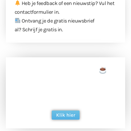
Heb je feedback of een nieuwstip? Vul
het
contactformulier
in.
Ontvang je de gratis nieuwsbrief
al?
Schrijf je gratis in
.
Doneer een tas koffie
Doneer het WdG-team een kop koffie en
ondersteun hun inzet voor dagelijks gratis
berichtgeving. Dank je wel alvast!
Klik hier