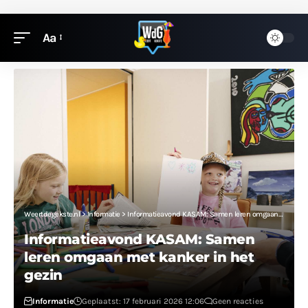
Aa
Weertdegekste.nl
>
Informatie
>
Informatieavond KASAM: Samen leren omgaan met kanker in het gezin
Informatieavond KASAM: Samen
leren omgaan met kanker in het
gezin
Informatie
Geplaatst: 17 februari 2026 12:06
Geen reacties