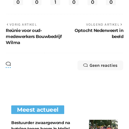
0
0
1
0
0
0
VORIG ARTIKEL
VOLGEND ARTIKEL
Reünie voor oud-
Optocht Nederweert in
medewerkers Bouwbedrijf
beeld
Wilma
Geen reacties
Meest actueel
Bestuurder zwaargewond na
botsing tegen boom in Meijel