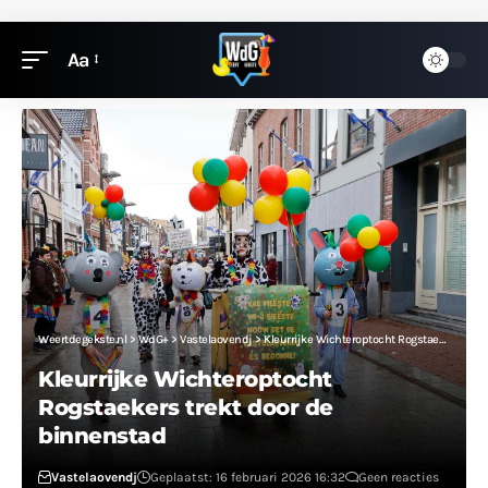
Aa
Weertdegekste.nl
>
WdG+
>
Vastelaovendj
>
Kleurrijke Wichteroptocht Rogstaekers trekt door de binnenstad
Kleurrijke Wichteroptocht
Rogstaekers trekt door de
binnenstad
Vastelaovendj
Geplaatst: 16 februari 2026 16:32
Geen reacties