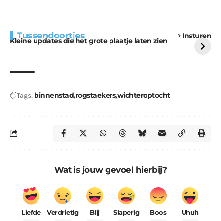
Extra bouwmateriaal
Tunnels blijven een
Tussendoortjes
Insturen
voor kabouters
uitdaging
Kleine updates die het grote plaatje laten zien
binnenstad
rogstaekers
wichteroptocht
Tags:
Wat is jouw gevoel hierbij?
Liefde
Verdrietig
Blij
Slaperig
Boos
Uhuh