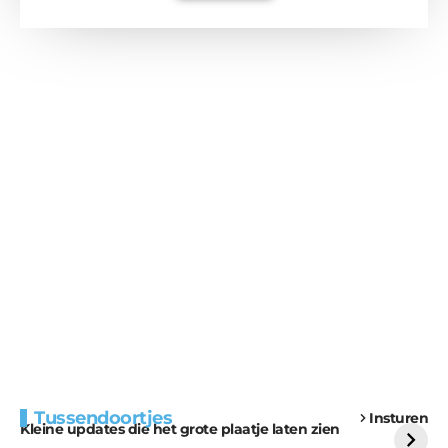
Extra bouwmateriaal
Tunnels blijven een
Tussendoortjes
Insturen
voor kabouters
uitdaging
Kleine updates die het grote plaatje laten zien