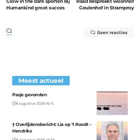
Glow in the dark sporten bij
Raad bespreekt woonhof
Humankind groot succes
Geulenhof in Stramproy
Geen reacties
Meest actueel
Pasje gevonden
8 augustus 2026 16:15
† Overlijdensbericht: Lia op ‘t Roodt –
Hendrikx
8 augustus 2026 12:33