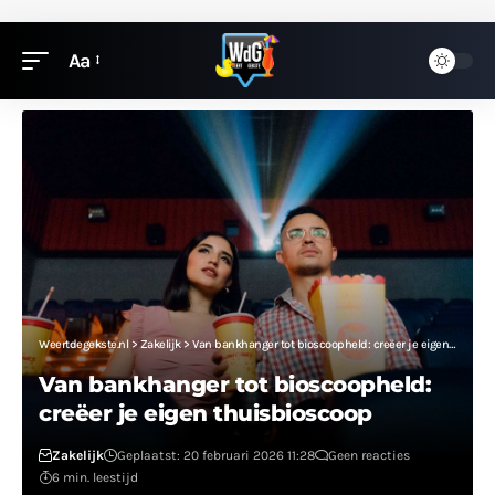
Aa
Weertdegekste.nl
>
Zakelijk
>
Van bankhanger tot bioscoopheld: creëer je eigen thuisbioscoop
Van bankhanger tot bioscoopheld:
creëer je eigen thuisbioscoop
Zakelijk
Geplaatst: 20 februari 2026 11:28
Geen reacties
6 min. leestijd