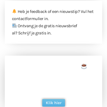
Heb je feedback of een nieuwstip? Vul
het
contactformulier
in.
Ontvang je de gratis nieuwsbrief
al?
Schrijf je gratis in
.
Doneer een tas koffie
Doneer het WdG-team een kop koffie en
ondersteun hun inzet voor dagelijks gratis
berichtgeving. Dank je wel alvast!
Klik hier