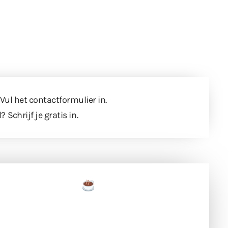
 Vul
het contactformulier
in.
l?
Schrijf je gratis in
.
een tas koffie
 en ondersteun hun inzet voor dagelijks gratis
ing. Dank je wel alvast!