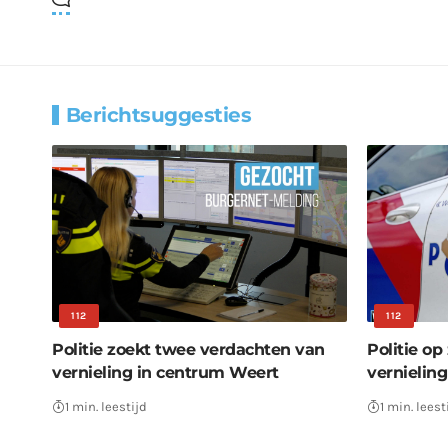
Berichtsuggesties
112
112
Politie zoekt twee verdachten van
Politie o
vernieling in centrum Weert
vernielin
1 min. leestijd
1 min. leest