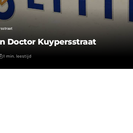
rsstraat
an Doctor Kuypersstraat
1 min. leestijd