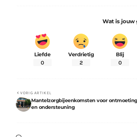
Wat is jouw 
Liefde
Verdrietig
Blij
0
2
0
VORIG ARTIKEL
Mantelzorgbijeenkomsten voor ontmoetin
en ondersteuning