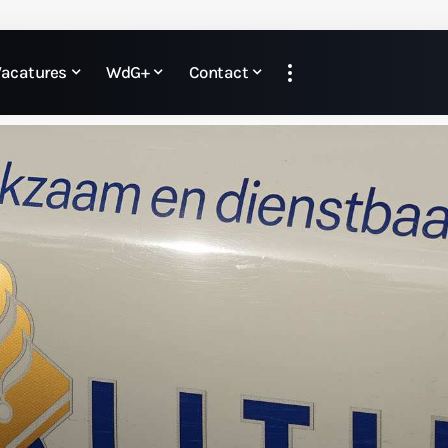
Vacatures
WdG+
Contact