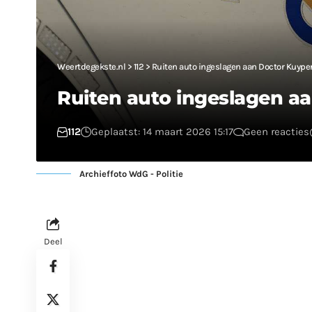
Weertdegekste.nl
>
112
>
Ruiten auto ingeslagen aan Doctor Kuype
Ruiten auto ingeslagen a
112
Geplaatst: 14 maart 2026 15:17
Geen reacties
Archieffoto WdG - Politie
Deel