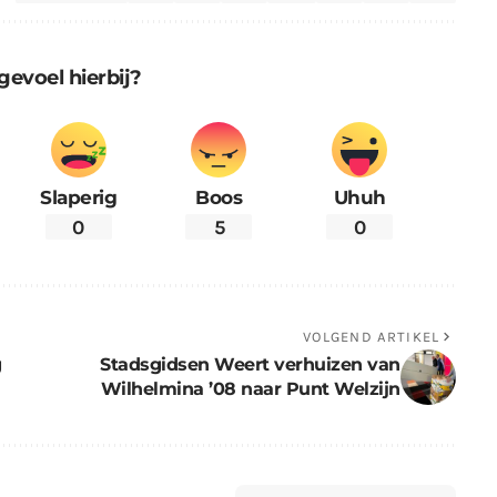
gevoel hierbij?
Slaperig
Boos
Uhuh
0
5
0
VOLGEND ARTIKEL
g
Stadsgidsen Weert verhuizen van
Wilhelmina ’08 naar Punt Welzijn