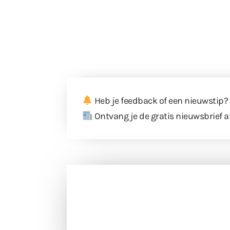
Heb je feedback of een nieuwstip?
Ontvang je de gratis nieuwsbrief a
Doneer 
Doneer het WdG-team een kop koffie
berichtgev