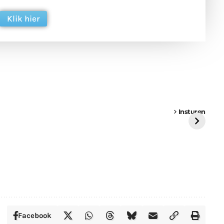
Klik hier
een
Weer een
Luchtballon boven
Ni
vrachtwagen vast
Weert
ge
Insturen
St
Facebook