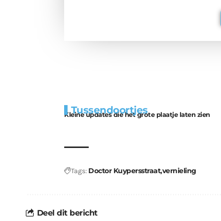
Extra
Tunnels blijven 
Tussendoortjes
bouwmateriaal voor
uitdaging
Kleine updates die het grote plaatje laten zien
kabouters
Doctor Kuypersstraat
vernieling
Tags:
Deel dit bericht