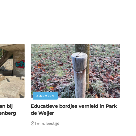
ALGEMEEN
an bij
Educatieve bordjes vernield in Park
tenberg
de Weijer
1 min. leestijd