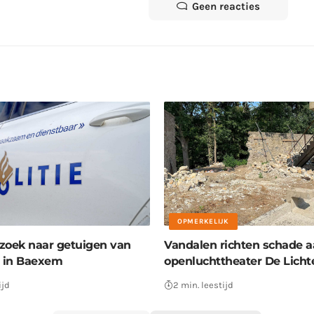
Geen reacties
OPMERKELIJK
p zoek naar getuigen van
Vandalen richten schade a
g in Baexem
openluchttheater De Lich
ijd
2 min. leestijd