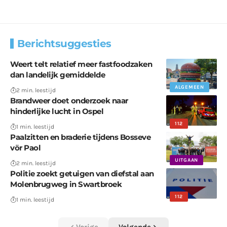
Berichtsuggesties
Weert telt relatief meer fastfoodzaken
dan landelijk gemiddelde
ALGEMEEN
2 min. leestijd
Brandweer doet onderzoek naar
hinderlijke lucht in Ospel
112
1 min. leestijd
Paalzitten en braderie tijdens Bosseve
vör Paol
UITGAAN
2 min. leestijd
Politie zoekt getuigen van diefstal aan
Molenbrugweg in Swartbroek
112
1 min. leestijd
Vorige
Volgende