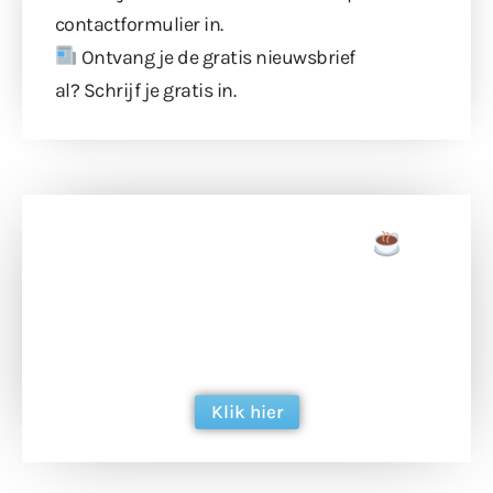
contactformulier
in.
Ontvang je de gratis nieuwsbrief
al?
Schrijf je gratis in
.
Doneer een tas koffie
Doneer het WdG-team een kop koffie en
ondersteun hun inzet voor dagelijks gratis
berichtgeving. Dank je wel alvast!
Klik hier