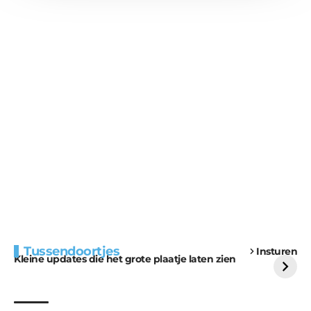
Extra bouwmateriaal
Tunnels blijven een
Tussendoortjes
Insturen
voor kabouters
uitdaging
Kleine updates die het grote plaatje laten zien