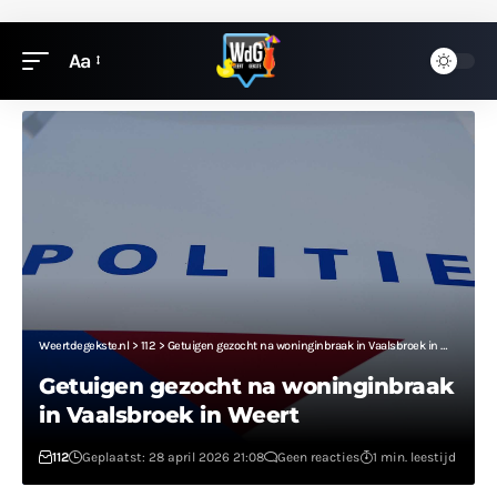
Aa
Weertdegekste.nl
>
112
>
Getuigen gezocht na woninginbraak in Vaalsbroek in Weert
Getuigen gezocht na woninginbraak
in Vaalsbroek in Weert
112
Geplaatst: 28 april 2026 21:08
Geen reacties
1 min. leestijd