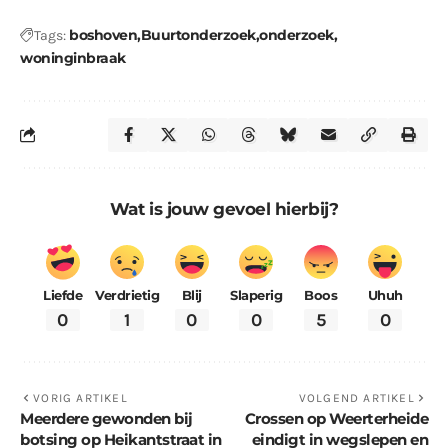
boshoven
Buurtonderzoek
onderzoek
Tags:
woninginbraak
Wat is jouw gevoel hierbij?
Liefde
Verdrietig
Blij
Slaperig
Boos
Uhuh
0
1
0
0
5
0
VORIG ARTIKEL
VOLGEND ARTIKEL
Meerdere gewonden bij
Crossen op Weerterheide
botsing op Heikantstraat in
eindigt in wegslepen en