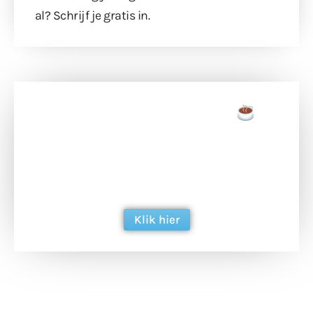
al?
Schrijf je gratis in
.
Doneer een tas koffie
Doneer het WdG-team een kop koffie en
ondersteun hun inzet voor dagelijks gratis
berichtgeving. Dank je wel alvast!
Klik hier