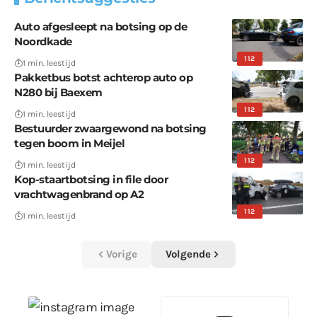
Auto afgesleept na botsing op de
Noordkade
112
1 min. leestijd
Pakketbus botst achterop auto op
N280 bij Baexem
112
1 min. leestijd
Bestuurder zwaargewond na botsing
tegen boom in Meijel
112
1 min. leestijd
Kop-staartbotsing in file door
vrachtwagenbrand op A2
112
1 min. leestijd
Vorige
Volgende