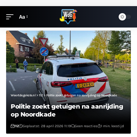
Aa
Weertdegekste.nl
>
112
>
Politie zoekt getuigen na aanrijding op Noordkade
Politie zoekt getuigen na aanrijding
op Noordkade
112
Geplaatst: 28 april 2026 11:19
Geen reacties
1 min. leestijd