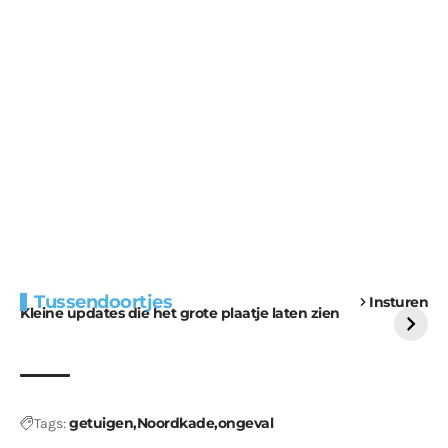
Extra bouwmateriaal
Tunnels blijven een
Tussendoortjes
Insturen
voor kabouters
uitdaging
Kleine updates die het grote plaatje laten zien
getuigen
Noordkade
ongeval
Tags: