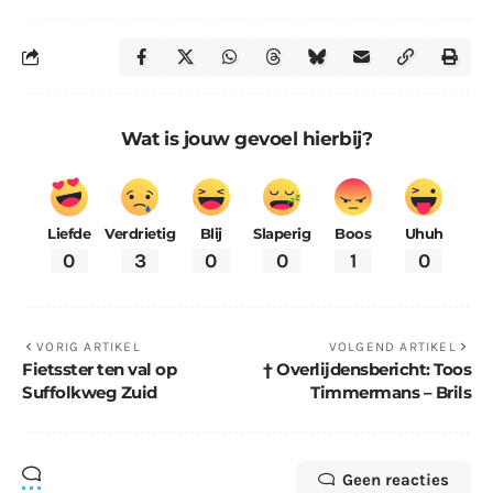
Wat is jouw gevoel hierbij?
Liefde
Verdrietig
Blij
Slaperig
Boos
Uhuh
0
3
0
0
1
0
VORIG ARTIKEL
VOLGEND ARTIKEL
Fietsster ten val op
† Overlijdensbericht: Toos
Suffolkweg Zuid
Timmermans – Brils
Geen reacties