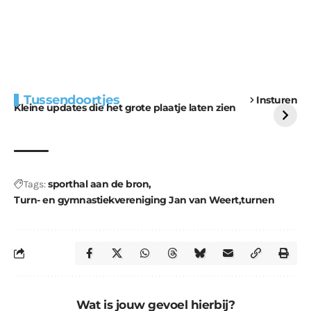
Extra bouwmateriaal
Tunnels blijven een
Tussendoortjes
Insturen
voor kabouters
uitdaging
Kleine updates die het grote plaatje laten zien
sporthal aan de bron
Tags:
Turn- en gymnastiekvereniging Jan van Weert
turnen
Wat is jouw gevoel hierbij?