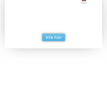
Doneer een tas koffie
Doneer het WdG-team een kop koffie en
ondersteun hun inzet voor dagelijks gratis
berichtgeving. Dank je wel alvast!
Klik hier